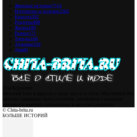
Женские истории
7514
Интересно и полезно
2382
Красота
592
Рецепты
499
Жизнь
180
Разное
171
Тренды
166
Здоровье
116
Дом
81
Дон Корлеоне
Женский блог к красоте и моде, вкусе и стиле. Мы научим Вас
красиво одеваться, быть стильной, поговорим о женском
здоровье и крепких отношениях и вкусных рецептах
© Chita-brita.ru
БОЛЬШЕ ИСТОРИЙ