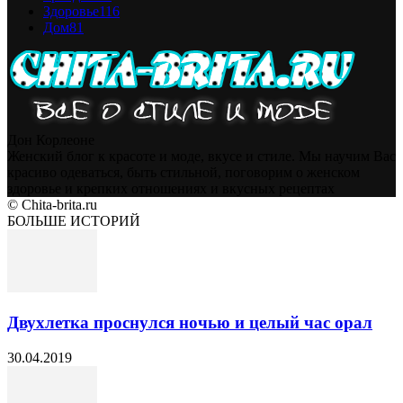
Здоровье
116
Дом
81
Дон Корлеоне
Женский блог к красоте и моде, вкусе и стиле. Мы научим Вас
красиво одеваться, быть стильной, поговорим о женском
здоровье и крепких отношениях и вкусных рецептах
© Chita-brita.ru
БОЛЬШЕ ИСТОРИЙ
Двухлетка проснулся ночью и целый час орал
30.04.2019