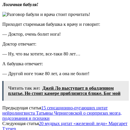
Логичная бабуля!
Приходит старенькая бабушка к врачу и говорит:
— Доктор, очень болит нога!
Доктор отвечает:
— Ну, что вы хотите, все-таки 80 лет…
А бабушка отвечает:
— Другой ноге тоже 80 лет, а она не болит!
Читать так же:
Джей Ло выступает в обалденном
платье. Но стоит камере приблизится ближе. Бог мой
Предыдущая статья
15 сенсационно-пугающих цитат
нейролингвиста Татьяны Черниговской о сюрпризах мозга,
подсознания и психики
Следующая статья
20 мудрых цитат «железной леди» Маргарет
Тэтчер