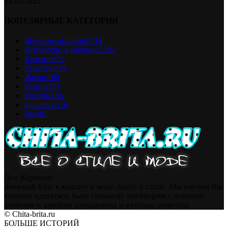
23.02.2025
ПОПУЛЯРНЫЕ КАТЕГОРИИ
Женские истории
7514
Интересно и полезно
2382
Красота
592
Рецепты
499
Жизнь
180
Разное
171
Тренды
166
Здоровье
116
Дом
81
Дон Корлеоне
Женский блог к красоте и моде, вкусе и стиле. Мы научим Вас
красиво одеваться, быть стильной, поговорим о женском
здоровье и крепких отношениях и вкусных рецептах
© Chita-brita.ru
БОЛЬШЕ ИСТОРИЙ