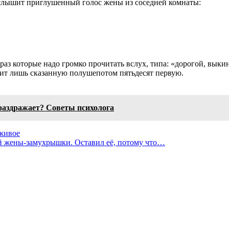
г слышит приглушенный голос жены из соседней комнаты:
фраз которые надо громко прочитать вслух, типа: «дорогой, вык
шит лишь сказанную полушепотом пятьдесят первую.
раздражает? Советы психолога
 живое
ой жены-замухрышки. Оставил её, потому что…