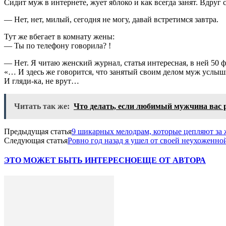
Сидит муж в интернете, жует яблоко и как всегда занят. Вдру
— Нет, нет, милый, сегодня не могу, давай встретимся завтра.
Тут же вбегает в комнату жены:
— Ты по телефону говорила? !
— Нет. Я читаю женский журнал, статья интересная, в ней 50 
«… И здесь же говорится, что занятый своим делом муж услы
И гляди-ка, не врут…
Читать так же:
Что делать, если любимый мужчина вас 
Предыдущая статья
9 шикарных мелодрам, которые цепляют за
Следующая статья
Ровно год назад я ушел от своей неухоженн
ЭТО МОЖЕТ БЫТЬ ИНТЕРЕСНО
ЕЩЕ ОТ АВТОРА