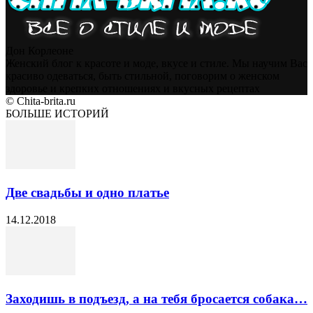
Дон Корлеоне
Женский блог к красоте и моде, вкусе и стиле. Мы научим Вас
красиво одеваться, быть стильной, поговорим о женском
здоровье и крепких отношениях и вкусных рецептах
© Chita-brita.ru
БОЛЬШЕ ИСТОРИЙ
Две свадьбы и одно платье
14.12.2018
Заходишь в подъезд, а на тебя бросается собака…