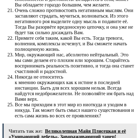
Вы обладаете гораздо большим, чем желаете.
Очень сложно противостоять негативным мыслям. Они
заставляют страдать, мучиться, волноваться. Из этого
негативного роя выделите одну мысль и подавите её.
Тогда Вы разорвёте вредоносную цепочку, и она уже не
будет так сильно досаждать Вам.
Примите себя таким, какой Вы есть. Тогда тревоги,
волнения, комплексы исчезнут, и Вы сможете начать
полноценную жизнь.
Мир, окружающий нас, абсолютно нейтральный. Это
мы сами делаем его плохим или хорошим. Старайтесь
воспринимать реальность позитивно, и тогда она станет
счастливой и радостной.
Никогда не относитесь
к мнению окружающих как к истине в последней
инстанции. Быть для всех хорошим нельзя. Всегда
найдутся недоброжелатели. Не позволяйте им брать над
Вами верх.
Все мы приходим в этот мир из ниоткуда и уходим в
никуда. Так может быть смысл нашего существования и
есть сама жизнь во всех ее проявлениях?
Читать так же:
Великолепная Майя Плисецкая и её
«Умирающий лебедь». Завораживающий танец!