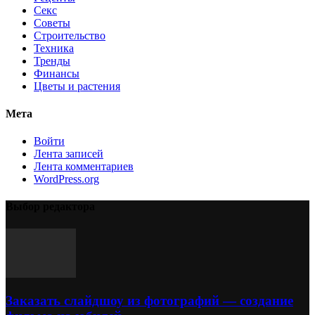
Секс
Советы
Строительство
Техника
Тренды
Финансы
Цветы и растения
Мета
Войти
Лента записей
Лента комментариев
WordPress.org
Выбор редактора
Заказать слайдшоу из фотографий — создание