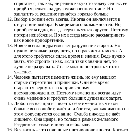
спрятаться, так как, не решив какую-то задачу сейчас, её
придётся решать на другом жизненном этапе. Но
заплатить за решение придётся гораздо больше.
Выбор в жизни есть всегда. Иногда он заключается в
отсутствии выбора. В мире много возможностей. Но,
приобретая одно, всегда теряешь что-то другое. Поэтому
потери неизбежны. Но их всегда можно рассматривать
как новое приобретение.
Новое всегда подразумевает разрушение старого. Но
нужно не только разрушить, но и расчистить место. А
для этого требуются силы, время и знания. Ведь нужно
знать, что строить и как. Если таких знаний нет, то
лучше не разрушать. Иначе можно построить что-то
ужасное.
Человек пытается изменить жизнь, но ему мешают
старые стереотипы и привычки. Они всё время
стараются вернуть его к привычному
времяпровождению. Поэтому изменения всегда идут
очень медленно и требуют больших душевных затрат.
Любой из нас притягивает к себе именно то, что он
больше всего любит, ждёт или боится, так как именно на
этом фокусируется сознание. Судьба никогда не даёт
лишнего. Она щедра, но только в рамках желаемого.
Раздвиньте рамки и получите больше.
Вся жизнь – это сплошные противоположности. Кого-то