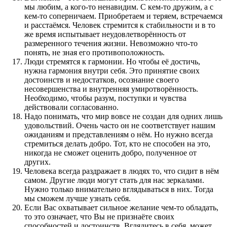
мы любим, а кого-то ненавидим. С кем-то дружим, а с
кем-то соперничаем. Приобретаем и теряем, встречаемся
и расстаёмся. Человек стремится к стабильности и в то
же время испытывает неудовлетворённость от
размеренного течения жизни. Невозможно что-то
понять, не зная его противоположность.
Люди стремятся к гармонии. Но чтобы её достичь,
нужна гармония внутри себя. Это принятие своих
достоинств и недостатков, осознание своего
несовершенства и внутренняя умиротворённость.
Необходимо, чтобы разум, поступки и чувства
действовали согласованно.
Надо понимать, что мир вовсе не создан для одних лишь
удовольствий. Очень часто он не соответствует нашим
ожиданиям и представлениям о нём. Но нужно всегда
стремиться делать добро. Тот, кто не способен на это,
никогда не сможет оценить добро, полученное от
других.
Человека всегда раздражает в людях то, что сидит в нём
самом. Другие люди могут стать для нас зеркалами.
Нужно только внимательно вглядываться в них. Тогда
мы сможем лучше узнать себя.
Если Вас охватывает сильное желание чем-то обладать,
то это означает, что Вы не признаёте своих
способностей и достоинств. Вглядитесь в себя, может