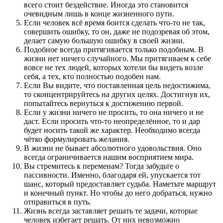
всего стоит бездействие. Иногда это становится
очевидным лишь в конце жизненного пути.
Если человек всё время боится сделать что-то не так,
совершить ошибку, то он, даже не подозревая об этом,
делает самую большую ошибку в своей жизни.
Подобное всегда притягивается только подобным. В
жизни нет ничего случайного. Мы притягиваем к себе
вовсе не тех людей, которых хотели бы видеть возле
себя, а тех, кто полностью подобен нам.
Если Вы видите, что поставленная цель недостижима,
то сконцентрируйтесь на других целях. Достигнув их,
попытайтесь вернуться к достижению первой.
Если у жизни ничего не просить, то она ничего и не
даст. Если просить что-то неопределённое, то и дар
будет носить такой же характер. Необходимо всегда
чётко формулировать желания.
В жизни не бывает абсолютного удовольствия. Оно
всегда ограничивается нашим восприятием мира.
Вы стремитесь к переменам? Тогда забудьте о
пассивности. Именно, благодаря ей, упускается тот
шанс, который предоставляет судьба. Наметьте маршрут
и конечный пункт. Но чтобы до него добраться, нужно
отправиться в путь.
Жизнь всегда заставляет решать те задачи, которые
человек избегает решать. От них невозможно