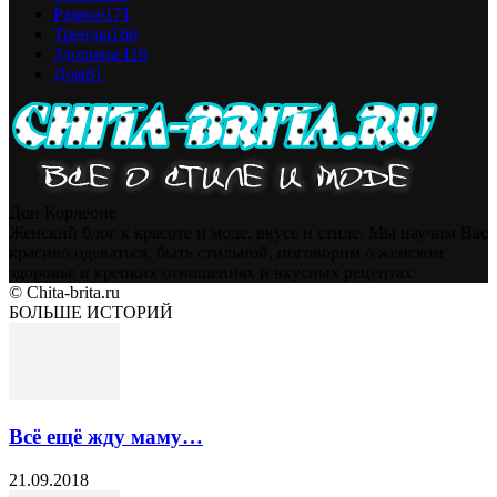
Разное
171
Тренды
166
Здоровье
116
Дом
81
Дон Корлеоне
Женский блог к красоте и моде, вкусе и стиле. Мы научим Вас
красиво одеваться, быть стильной, поговорим о женском
здоровье и крепких отношениях и вкусных рецептах
© Chita-brita.ru
БОЛЬШЕ ИСТОРИЙ
Всё ещё жду маму…
21.09.2018