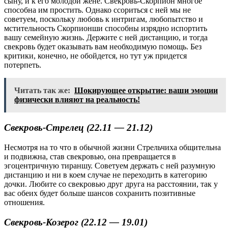
сыну, и к его молодой жене. Свекровь-Скорпион многое
способна им простить. Однако ссориться с ней мы не
советуем, поскольку любовь к интригам, любопытство и
мстительность Скорпионши способны изрядно испортить
вашу семейную жизнь. Держите с ней дистанцию, и тогда
свекровь будет оказывать вам необходимую помощь. Без
критики, конечно, не обойдется, но тут уж придется
потерпеть.
Читать так же:
Шокирующее открытие: ваши эмоции
физически влияют на реальность!
Свекровь-Стрелец (22.11 — 21.12)
Несмотря на то что в обычной жизни Стрельчиха общительна
и подвижна, став свекровью, она превращается в
эгоцентричную тираншу. Советуем держать с ней разумную
дистанцию и ни в коем случае не переходить в категорию
дочки. Любите со свекровью друг друга на расстоянии, так у
вас обеих будет больше шансов сохранить позитивные
отношения.
Свекровь-Козерог (22.12 — 19.01)