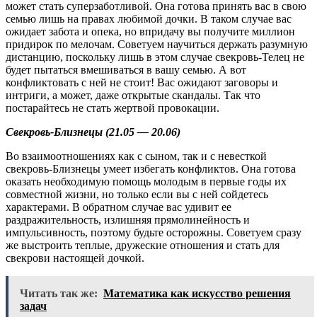
может стать суперзаботливой. Она готова принять вас в свою
семью лишь на правах любимой дочки. В таком случае вас
ожидает забота и опека, но впридачу вы получите миллион
придирок по мелочам. Советуем научиться держать разумную
дистанцию, поскольку лишь в этом случае свекровь-Телец не
будет пытаться вмешиваться в вашу семью. А вот
конфликтовать с ней не стоит! Вас ожидают заговоры и
интриги, а может, даже открытые скандалы. Так что
постарайтесь не стать жертвой провокации.
Свекровь-Близнецы (21.05 — 20.06)
Во взаимоотношениях как с сыном, так и с невесткой
свекровь-Близнецы умеет избегать конфликтов. Она готова
оказать необходимую помощь молодым в первые годы их
совместной жизни, но только если вы с ней сойдетесь
характерами. В обратном случае вас удивит ее
раздражительность, излишняя прямолинейность и
импульсивность, поэтому будьте осторожны. Советуем сразу
же выстроить теплые, дружеские отношения и стать для
свекрови настоящей дочкой.
Читать так же:
Математика как искусство решения
задач