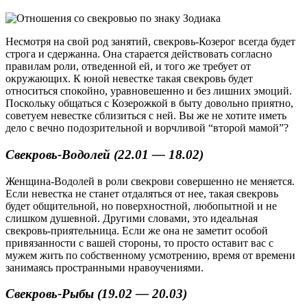
Несмотря на свой род занятий, свекровь-Козерог всегда будет
строга и сдержанна. Она старается действовать согласно
правилам роли, отведенной ей, и того же требует от
окружающих. К юной невестке такая свекровь будет
относиться спокойно, уравновешенно и без лишних эмоций.
Поскольку общаться с Козерожкой в быту довольно приятно,
советуем невестке сблизиться с ней. Вы же не хотите иметь
дело с вечно подозрительной и ворчливой “второй мамой”?
Свекровь-Водолей (22.01 — 18.02)
Женщина-Водолей в роли свекрови совершенно не меняется.
Если невестка не станет отдаляться от нее, такая свекровь
будет общительной, но поверхностной, любопытной и не
слишком душевной. Другими словами, это идеальная
свекровь-приятельница. Если же она не заметит особой
привязанности с вашей стороны, то просто оставит вас с
мужем жить по собственному усмотрению, время от времени
занимаясь пространными нравоучениями.
Свекровь-Рыбы (19.02 — 20.03)