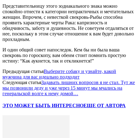
Представительницу этого зодиакального знака можно
спокойно отнести к категории непрактичных и мечтательных
женщин. Впрочем, с невесткой свекровь-Рыбы способна
проявить характерные черты Рака: капризность и
обидчивость, заботу и душевность. Не советуем отдаляться от
нее, поскольку в этом случае отношение к вам будет довольно
прохладным.
И один общий совет напоследок. Кем бы ни была ваша
свекровь по гороскопу, вам обеим стоит помнить простую
истину: “Как аукнется, так и откликнется!”
Предыдущая статья
Выберите собаку и узнайте, какой
мужчина для вас идеально подходит
Следующая статья
Задавать лишних вопросов я не стал. Тут же
мы позвонили деду и уже через 15 минут мы мчались на
генеральской волге к нему домой…
ЭТО МОЖЕТ БЫТЬ ИНТЕРЕСНО
ЕЩЕ ОТ АВТОРА