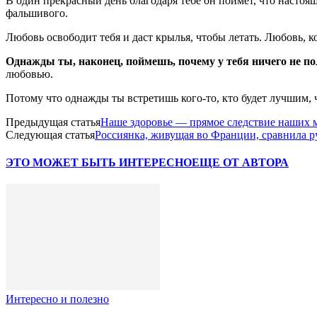
В один прекрасный день благодаря тебе он поймет, что настоящ
фальшивого.
Любовь освободит тебя и даст крылья, чтобы летать. Любовь, к
Однажды ты, наконец, поймешь, почему у тебя ничего не по
любовью.
Потому что однажды ты встретишь кого-то, кто будет лучшим, чт
Предыдущая статья
Наше здоровье — прямое следствие наших 
Следующая статья
Россиянка, живущая во Франции, сравнила р
ЭТО МОЖЕТ БЫТЬ ИНТЕРЕСНО
ЕЩЕ ОТ АВТОРА
Интересно и полезно