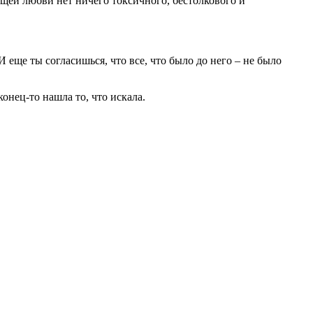
оящей любви нет ничего токсичного, бестолкового и
 еще ты согласишься, что все, что было до него – не было
онец-то нашла то, что искала.