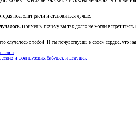
ая любовь – всегда легка, светла и совсем неопасна. Что в наст
оторая позволит расти и становиться лучше.
лучалось.
Поймешь, почему вы так долго не могли встретиться. И
о случалось с тобой. И ты почувствуешь в своем сердце, что нак
мыслей
усских и французских бабушек и дедушек