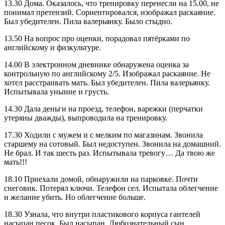
13.30 Дома. Оказалось, что тренировку перенесли на 15.00, не
понимал претензий. Сориентировался, изображал раскаяние.
Был убедителен. Пила валерьянку. Было стыдно.
13.50 На вопрос про оценки, порадовал пятёрками по
английскому и физкультуре.
14.00 В электронном дневнике обнаружена оценка за
контрольную по английскому 2/5. Изображал раскаяние. Не
хотел расстраивать мать. Был убедителен. Пила валерьянку.
Испытывала уныние и грусть.
14.30 Дала деньги на проезд, телефон, варежки (перчатки
утеряны дважды), выпроводила на тренировку.
17.30 Ходили с мужем и с мелким по магазинам. Звонила
старшему на сотовый. Был недоступен. Звонила на домашний.
Не брал. И так шесть раз. Испытывала тревогу… Да твою же
мать!!!
18.10 Приехали домой, обнаружили на парковке. Почти
снеговик. Потерял ключи. Телефон сел. Испытала облегчение
и желание убить. Но облегчение больше.
18.30 Узнала, что внутри пластикового корпуса гантелей
насыпан песок. Был насыпан. Любознательный сын