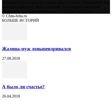
Женский блог к красоте и моде, вкусе и стиле. Мы научим Вас
красиво одеваться, быть стильной, поговорим о женском
здоровье и крепких отношениях и вкусных рецептах
© Chita-brita.ru
БОЛЬШЕ ИСТОРИЙ
Жадина-муж довыпендривался
27.08.2018
А было ли счастье?
26.04.2018