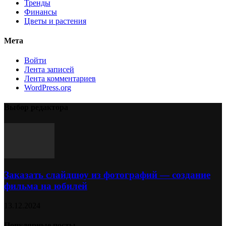
Тренды
Финансы
Цветы и растения
Мета
Войти
Лента записей
Лента комментариев
WordPress.org
Выбор редактора
Заказать слайдшоу из фотографий — создание
фильма на юбилей
13.12.2024
Популярные посты