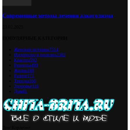
Современные методы лечения алкоголизма
23.02.2025
ПОПУЛЯРНЫЕ КАТЕГОРИИ
Женские истории
7514
Интересно и полезно
2382
Красота
592
Рецепты
499
Жизнь
180
Разное
171
Тренды
166
Здоровье
116
Дом
81
Дон Корлеоне