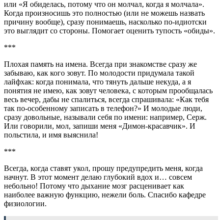
или «Я обиделась, потому что он молчал, когда я молчала».
Когда произносишь это полностью (или не можешь назвать
причину вообще), сразу понимаешь, насколько по-идиотски
это выглядит со стороны. Помогает оценить тупость «обиды».
​​​​​​​***
Плохая память на имена. Всегда при знакомстве сразу же
забываю, как кого зовут. По молодости придумала такой
лайфхак: когда понимала, что тянуть дальше некуда, а я
понятия не имею, как зовут человека, с которым прообщалась
весь вечер, дабы не спалиться, всегда спрашивала: «Как тебя
так по-особенному записать в телефон?» И молодые люди,
сразу довольные, называли себя по имени: например, Серж.
Или говорили, мол, запиши меня «Димон-красавчик». И
польстила, и имя выяснила!
​​​​​​​***
Всегда, когда ставят укол, прошу предупредить меня, когда
начнут. В этот момент делаю глубокий вдох и… совсем
небольно! Потому что дыхание мозг расценивает как
наиболее важную функцию, нежели боль. Спасибо кафедре
физиологии.