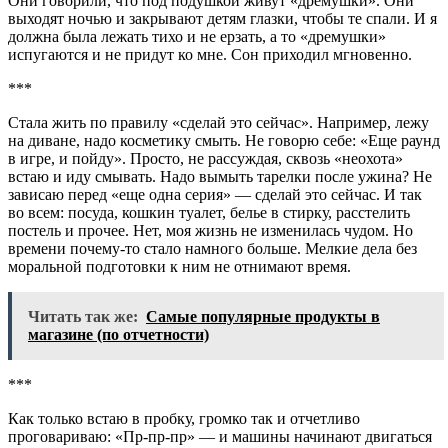
Они говорили, что под подушкой живут «дремушки». Они
выходят ночью и закрывают детям глазки, чтобы те спали. И я
должна была лежать тихо и не ерзать, а то «дремушки»
испугаются и не придут ко мне. Сон приходил мгновенно.
***
Стала жить по правилу «сделай это сейчас». Например, лежу
на диване, надо косметику смыть. Не говорю себе: «Ещe раунд
в игре, и пойду». Просто, не рассуждая, сквозь «неохота»
встаю и иду смывать. Надо вымыть тарелки после ужина? Не
зависаю перед «еще одна серия» — сделай это сейчас. И так
во всем: посуда, кошкин туалет, белье в стирку, расстелить
постель и прочее. Нет, моя жизнь не изменилась чудом. Но
времени почему-то стало намного больше. Мелкие дела без
моральной подготовки к ним не отнимают время.
Читать так же:
Самые популярные продукты в
магазине (по отчетности)
***
Как только встаю в пробку, громко так и отчетливо
проговариваю: «Пр-пр-пр» — и машины начинают двигаться