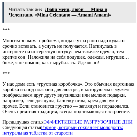
Читать так же:
Люби меня, люби — Мина и
Челентано. «Mina Celentano — Amami Amami»
​​​​​​​​​​​​​​***
Многим знакома проблема, когда с утра рано надо куда-то
срочно вставать, а уснуть не получается. Наткнулась в
интернете на интересную штуку: чем тяжелее одеяло, тем
крепче сон. Наложила на себя подушек, одежды, игрушек…
боже, я не помню, как вырубилась. Идеально!
​​​​​​​​​​​​​​***
У нас дома есть «грустная коробочка». Это обычная картонная
коробка из-под плафона для люстры, в которую мы с мужем
подбрасываем друг другу вкусняшки или мелкие подарки,
например, гель для душа, баночку пива, крем для рук и
прочее. Если становится грустно — заглянул и порадовался.
Очень приятная традиция, всегда поднимающая настроение.
Предыдущая статья
ЭФФЕКТИВНЫЕ РАЗГРУЗОЧНЫЕ ДНИ
Следующая статья
Гормон, который сохраняет молодость:
натуральная таблетка от старости