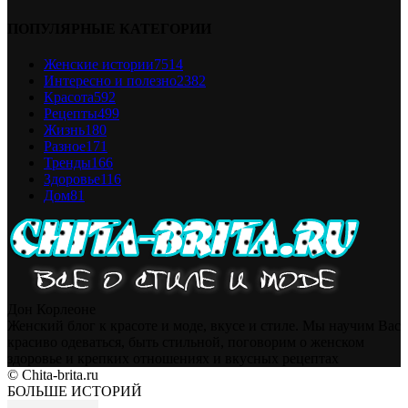
ПОПУЛЯРНЫЕ КАТЕГОРИИ
Женские истории
7514
Интересно и полезно
2382
Красота
592
Рецепты
499
Жизнь
180
Разное
171
Тренды
166
Здоровье
116
Дом
81
Дон Корлеоне
Женский блог к красоте и моде, вкусе и стиле. Мы научим Вас
красиво одеваться, быть стильной, поговорим о женском
здоровье и крепких отношениях и вкусных рецептах
© Chita-brita.ru
БОЛЬШЕ ИСТОРИЙ