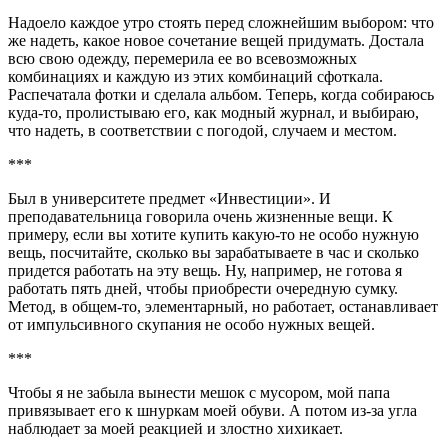
Надоело каждое утро стоять перед сложнейшим выбором: что
же надеть, какое новое сочетание вещей придумать. Достала
всю свою одежду, перемерила ее во всевозможных
комбинациях и каждую из этих комбинаций сфоткала.
Распечатала фотки и сделала альбом. Теперь, когда собираюсь
куда-то, пролистываю его, как модный журнал, и выбираю,
что надеть, в соответствии с погодой, случаем и местом.
​​​​​​​​​​​​​​***
Был в университете предмет «Инвестиции». И
преподавательница говорила очень жизненные вещи. К
примеру, если вы хотите купить какую-то не особо нужную
вещь, посчитайте, сколько вы зарабатываете в час и сколько
придется работать на эту вещь. Ну, например, не готова я
работать пять дней, чтобы приобрести очередную сумку.
Метод, в общем-то, элементарный, но работает, останавливает
от импульсивного скупания не особо нужных вещей.
​​​​​​​​​​​​​​***
Чтобы я не забыла вынести мешок с мусором, мой папа
привязывает его к шнуркам моей обуви. А потом из-за угла
наблюдает за моей реакцией и злостно хихикает.