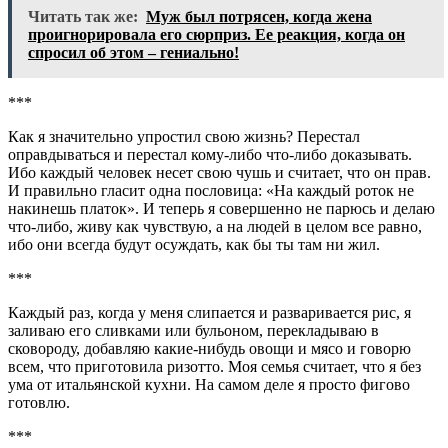
Читать так же:
Муж был потрясен, когда жена
проигнорировала его сюрприз. Ее реакция, когда он
спросил об этом – гениально!
​​​​​​​***
Как я значительно упростил свою жизнь? Перестал
оправдываться и перестал кому-либо что-либо доказывать.
Ибо каждый человек несет свою чушь и считает, что он прав.
И правильно гласит одна пословица: «На каждый роток не
накинешь платок». И теперь я совершенно не парюсь и делаю
что-либо, живу как чувствую, а на людей в целом все равно,
ибо они всегда будут осуждать, как бы ты там ни жил.
​​​​​​​***
Каждый раз, когда у меня слипается и разваривается рис, я
заливаю его сливками или бульоном, перекладываю в
сковороду, добавляю какие-нибудь овощи и мясо и говорю
всем, что приготовила ризотто. Моя семья считает, что я без
ума от итальянской кухни. На самом деле я просто фигово
готовлю.
​​​​​​​​​​​​​​***