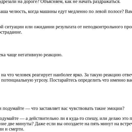
резали на дороге? Объясняем, как не начать раздражаться.
ваша челюсть, когда машины едут медленно по левой полосе? Вам
ной ситуации или ожидании результата от неподконтрольного пр
острадание.
ека чаще негативную реакцию.
 на что человек реагирует наиболее ярко. За такую реакцию отв
потенциальную угрозу. Постарайтесь определить что именно вас
 подумайте — что заставляет вас чувствовать такие эмоции?
подумайте — а действительно ли я куда-то спешу, или делаю эт
ние две минуты? Даже если вы опоздаете на пять минут на встре
ни и смерти.