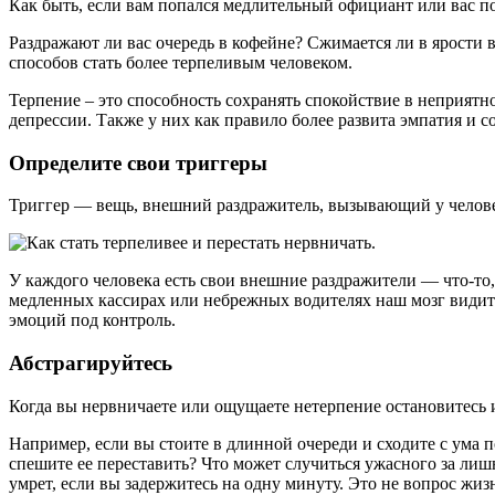
Как быть, если вам попался медлительный официант или вас под
Раздражают ли вас очередь в кофейне? Сжимается ли в ярости 
способов стать более терпеливым человеком.
Терпение – это способность сохранять спокойствие в неприят
депрессии. Также у них как правило более развита эмпатия и с
Определите свои триггеры
Триггер — вещь, внешний раздражитель, вызывающий у челов
У каждого человека есть свои внешние раздражители — что-то,
медленных кассирах или небрежных водителях наш мозг видит 
эмоций под контроль.
Абстрагируйтесь
Когда вы нервничаете или ощущаете нетерпение остановитесь и
Например, если вы стоите в длинной очереди и сходите с ума 
спешите ее переставить? Что может случиться ужасного за лиш
умрет, если вы задержитесь на одну минуту. Это не вопрос жиз