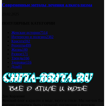
Современные методы лечения алкоголизма
23.02.2025
ПОПУЛЯРНЫЕ КАТЕГОРИИ
Женские истории
7514
Интересно и полезно
2382
Красота
592
Рецепты
499
Жизнь
180
Разное
171
Тренды
166
Здоровье
116
Дом
81
Дон Корлеоне
Женский блог к красоте и моде, вкусе и стиле. Мы научим Вас
красиво одеваться, быть стильной, поговорим о женском