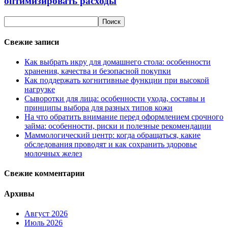
оптимизировать расходы
Свежие записи
Как выбрать икру для домашнего стола: особенности
хранения, качества и безопасной покупки
Как поддержать когнитивные функции при высокой
нагрузке
Сыворотки для лица: особенности ухода, составы и
принципы выбора для разных типов кожи
На что обратить внимание перед оформлением срочного
займа: особенности, риски и полезные рекомендации
Маммологический центр: когда обращаться, какие
обследования проводят и как сохранить здоровье
молочных желез
Свежие комментарии
Архивы
Август 2026
Июль 2026