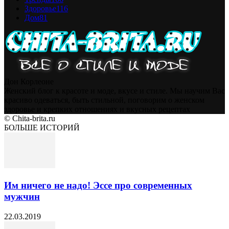
Здоровье
116
Дом
81
Дон Корлеоне
Женский блог к красоте и моде, вкусе и стиле. Мы научим Вас
красиво одеваться, быть стильной, поговорим о женском
здоровье и крепких отношениях и вкусных рецептах
© Chita-brita.ru
БОЛЬШЕ ИСТОРИЙ
Им ничего не надо! Эссе про современных
мужчин
22.03.2019