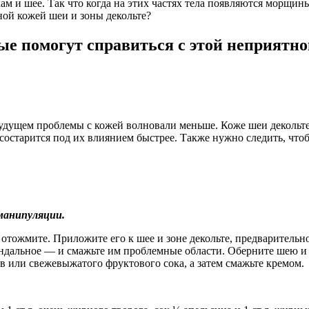
кам и шее. Так что когда на этих частях тела появляются морщи
ной кожей шеи и зоны декольте?
ые помогут справиться с этой неприятно
удущем проблемы с кожей волновали меньше. Коже шеи декольте,
состарится под их влиянием быстрее. Также нужно следить, чтоб
 манипуляции.
отожмите. Приложите его к шее и зоне декольте, предварительн
альное — и смажьте им проблемные области. Оберните шею и зо
ав или свежевыжатого фруктового сока, а затем смажьте кремом.