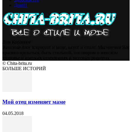
Дом
81
Дон Корлеоне
Женский блог к красоте и моде, вкусе и стиле. Мы научим Вас
красиво одеваться, быть стильной, поговорим о женском
здоровье и крепких отношениях и вкусных рецептах
© Chita-brita.ru
БОЛЬШЕ ИСТОРИЙ
Мой отец изменяет маме
04.05.2018