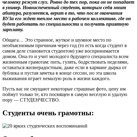
человеку режут слух. Ровно до тех пор, пока он не попадает
в универ. Новоиспеченный студент, которым себя мнит
абитура, разумеется, верит в то, что после окончания
ВУЗа его ждет теплое место в рабочем коллективе, где он
будет работать по специальности и получать приятную
зарплату.
Общага… Это странное, жуткое и шумное место по
необъяснимым причинам через год (то есть когда студент в
самом деле становится студентом) уже воспринимается
домом. Она-то и учит молодого будущего специалиста всем
жизненным грамотам: пить, гулять, бодрствовать неделями,
оставаться жизнерадостным, даже если в кармане дырка от
бублика и пустая зачетка в конце сессии, но эта школа
выживания играет немалую роль в жизни каждого.
Пусть вас не смущают некоторые страшные фото, цену им
поймут только те, кто посвящен в самую веселую и удалую
пору — СТУДЕНЧЕСТВО.
Студенты очень грамотны: