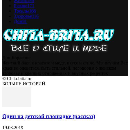
Жизнь
180
Разное
171
Тренды
166
Здоровье
116
Дом
81
Дон Корлеоне
Женский блог к красоте и моде, вкусе и стиле. Мы научим Вас
красиво одеваться, быть стильной, поговорим о женском
здоровье и крепких отношениях и вкусных рецептах
© Chita-brita.ru
БОЛЬШЕ ИСТОРИЙ
Один на детской площадке (рассказ)
19.03.2019