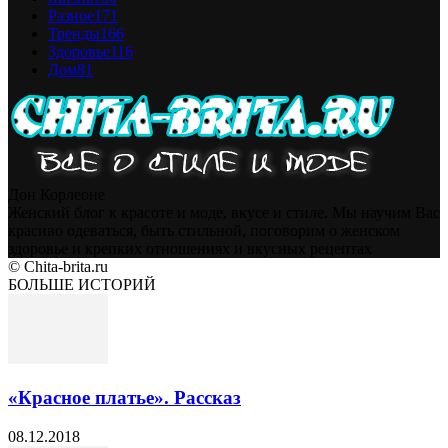
Разное
171
Тренды
166
Здоровье
116
Дом
81
Дон Корлеоне
Женский блог к красоте и моде, вкусе и стиле. Мы научим Вас
красиво одеваться, быть стильной, поговорим о женском
здоровье и крепких отношениях и вкусных рецептах
© Chita-brita.ru
БОЛЬШЕ ИСТОРИЙ
«Красное платье». Рассказ
08.12.2018