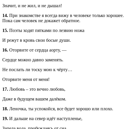
Значит, и не жил, и не дышал!
14.
При знакомстве я всегда вижу в человеке только хорошее.
Пока сам человек не докажет обратное.
15.
Поэты ходят пятками по лезвию ножа
И режут в кровь свои босые души.
16.
Оторвите от сердца аорту, —
Сердце можно давно заменять.
Не послать ли тоску мою к чёрту…
Оторвите меня от меня!
17.
Любовь – это вечно любовь,
Даже в будущем вашем далёком.
18.
Леночка, ты успокойся, все будет хорошо или плохо.
19.
И дальше на север идёт наступленье,
Запела вода, пробуждаясь от сна.