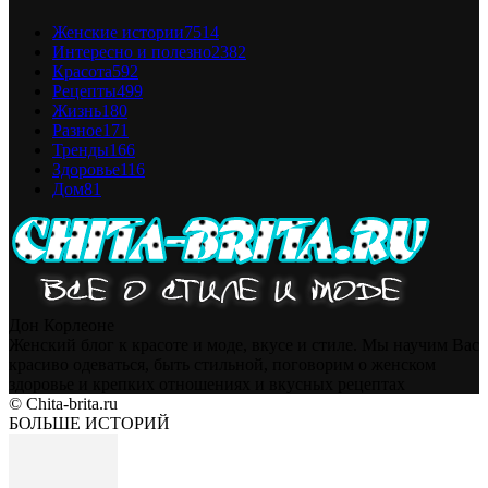
Женские истории
7514
Интересно и полезно
2382
Красота
592
Рецепты
499
Жизнь
180
Разное
171
Тренды
166
Здоровье
116
Дом
81
Дон Корлеоне
Женский блог к красоте и моде, вкусе и стиле. Мы научим Вас
красиво одеваться, быть стильной, поговорим о женском
здоровье и крепких отношениях и вкусных рецептах
© Chita-brita.ru
БОЛЬШЕ ИСТОРИЙ