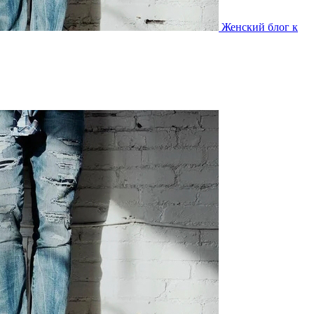
Женский блог к