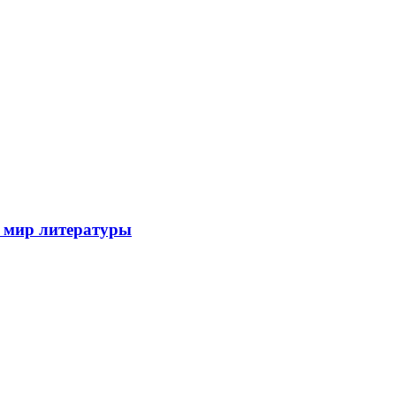
в мир литературы