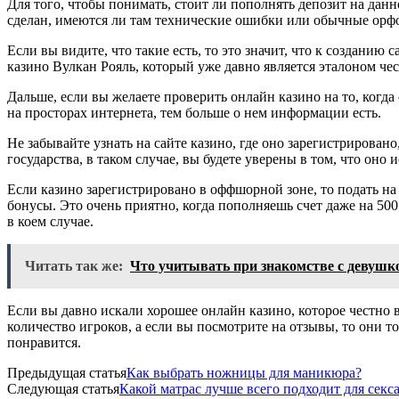
Для того, чтобы понимать, стоит ли пополнять депозит на данн
сделан, имеются ли там технические ошибки или обычные орф
Если вы видите, что такие есть, то это значит, что к созданию 
казино Вулкан Рояль, который уже давно является эталоном че
Дальше, если вы желаете проверить онлайн казино на то, когд
на просторах интернета, тем больше о нем информации есть.
Не забывайте узнать на сайте казино, где оно зарегистрирова
государства, в таком случае, вы будете уверены в том, что оно
Если казино зарегистрировано в оффшорной зоне, то подать на
бонусы. Это очень приятно, когда пополняешь счет даже на 50
в коем случае.
Читать так же:
Что учитывать при знакомстве с девушк
Если вы давно искали хорошее онлайн казино, которое честно 
количество игроков, а если вы посмотрите на отзывы, то они 
понравится.
Предыдущая статья
Как выбрать ножницы для маникюра?
Следующая статья
Какой матрас лучше всего подходит для секс