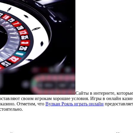
Сайты в интернете, которые
оставляют своим игрокам хорошие условия. Игры в онлайн казин
 казино. Отметим, что
Вулкан Рояль играть онлайн
предоставляет
стоятельно.