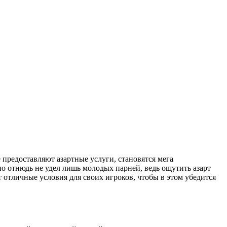
 предоставляют азартные услуги, становятся мега
о отнюдь не удел лишь молодых парней, ведь ощутить азарт
 отличные условия для своих игроков, чтобы в этом убедится