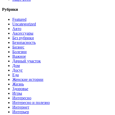
Рубрики
Featured
Uncategorized
Авто
Аксессуары
Без рубрики
Безопасность
Бизнес
Болезни
Важное
Дачный участок
Дом
Досуг
Еда
Женские истории
Жизнь
Здоровье
Игры
Интересно
Интересно и полезно
Интернет
Интерьер