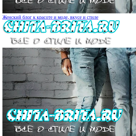
Женский блог к красоте и моде, вкусе и стиле