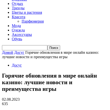
Отдых
Тренды
Цветы и растения
Красота
Парфюмерия
Мода
Одежда
Аксессуары
Обувь
Домой
Досуг
Горячие обновления в мире онлайн казино:
лучшие новости и преимущества игры
Досуг
Горячие обновления в мире онлайн
казино: лучшие новости и
преимущества игры
02.08.2023
635