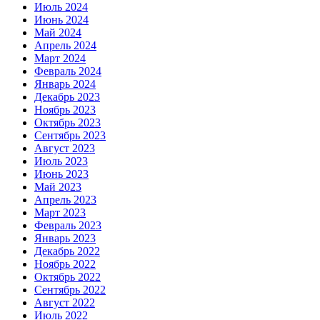
Июль 2024
Июнь 2024
Май 2024
Апрель 2024
Март 2024
Февраль 2024
Январь 2024
Декабрь 2023
Ноябрь 2023
Октябрь 2023
Сентябрь 2023
Август 2023
Июль 2023
Июнь 2023
Май 2023
Апрель 2023
Март 2023
Февраль 2023
Январь 2023
Декабрь 2022
Ноябрь 2022
Октябрь 2022
Сентябрь 2022
Август 2022
Июль 2022