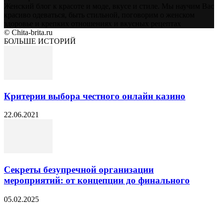
Женский блог к красоте и моде, вкусе и стиле. Мы научим Вас
красиво одеваться, быть стильной, поговорим о женском
здоровье и крепких отношениях и вкусных рецептах
© Chita-brita.ru
БОЛЬШЕ ИСТОРИЙ
Критерии выбора честного онлайн казино
22.06.2021
Секреты безупречной организации
мероприятий: от концепции до финального
05.02.2025