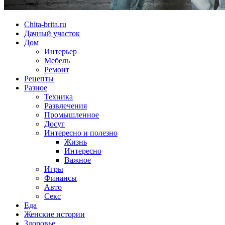
Chita-brita.ru
Дачный участок
Дом
Интерьер
Мебель
Ремонт
Рецепты
Разное
Техника
Развлечения
Промышленное
Досуг
Интересно и полезно
Жизнь
Интересно
Важное
Игры
Финансы
Авто
Секс
Еда
Женские истории
Здоровье