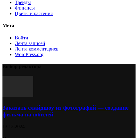
Тренды
Финансы
Цветы и растения
Мета
Войти
Лента записей
Лента комментариев
WordPress.org
Выбор редактора
Заказать слайдшоу из фотографий — создание
фильма на юбилей
13.12.2024