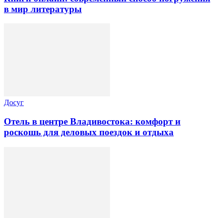
в мир литературы
Досуг
Отель в центре Владивостока: комфорт и
роскошь для деловых поездок и отдыха