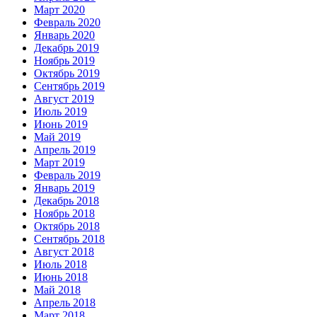
Март 2020
Февраль 2020
Январь 2020
Декабрь 2019
Ноябрь 2019
Октябрь 2019
Сентябрь 2019
Август 2019
Июль 2019
Июнь 2019
Май 2019
Апрель 2019
Март 2019
Февраль 2019
Январь 2019
Декабрь 2018
Ноябрь 2018
Октябрь 2018
Сентябрь 2018
Август 2018
Июль 2018
Июнь 2018
Май 2018
Апрель 2018
Март 2018