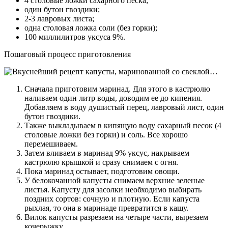
4 столовые ложки сахарного песка;
один бутон гвоздики;
2-3 лавровых листа;
одна столовая ложка соли (без горки);
100 миллилитров уксуса 9%.
Пошаговый процесс приготовления
Сначала приготовим маринад. Для этого в кастрюлю
наливаем один литр воды, доводим ее до кипения.
Добавляем в воду душистый перец, лавровый лист, один
бутон гвоздики.
Также выкладываем в кипящую воду сахарный песок (4
столовые ложки без горки) и соль. Все хорошо
перемешиваем.
Затем вливаем в маринад 9% уксус, накрываем
кастрюлю крышкой и сразу снимаем с огня.
Пока маринад остывает, подготовим овощи.
У белокочанной капусты снимаем верхние зеленые
листья. Капусту для засолки необходимо выбирать
поздних сортов: сочную и плотную. Если капуста
рыхлая, то она в маринаде превратится в кашу.
Вилок капусты разрезаем на четыре части, вырезаем
кочерыжку.