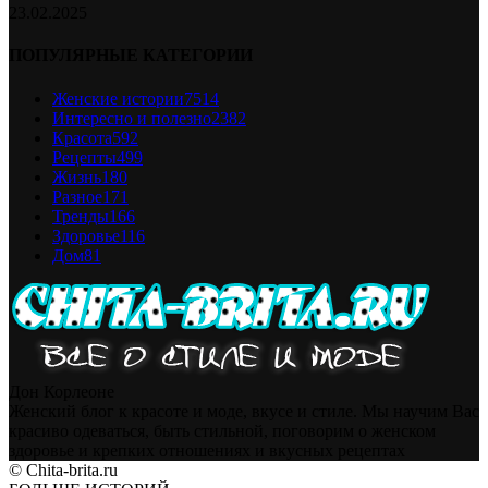
23.02.2025
ПОПУЛЯРНЫЕ КАТЕГОРИИ
Женские истории
7514
Интересно и полезно
2382
Красота
592
Рецепты
499
Жизнь
180
Разное
171
Тренды
166
Здоровье
116
Дом
81
Дон Корлеоне
Женский блог к красоте и моде, вкусе и стиле. Мы научим Вас
красиво одеваться, быть стильной, поговорим о женском
здоровье и крепких отношениях и вкусных рецептах
© Chita-brita.ru