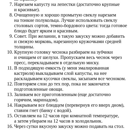
Нарезаем капусту на лепестки (достаточно крупные
и красивые).
Очищенную и хорошо промытую свеклу нарезаем
на тонкие полукольца. Лучше использовать свеклу
столовых сортов, темно-бордового цвета: тогда готовое
блюдо будет ярким и красивым.
Совет. При желании, в такую закуску можно добавить
и свежую морковь, нарезанную кружочками средней
толщины.
Крупную головку чеснока разбираем на зубчики
и очищаем от шелухи. Пропускаем весь чеснок через
пресс, перекладываем в отдельную миску.
В подходящую емкость (у меня эмалированная
кастрюля) выкладываем слой капусты, на нее
раскладываем кусочки свеклы, засыпаем все чесноком.
Повторяем слои до тех пор, пока не закончатся
подготовленные овощи.
Заливаем все приготовленным (еще достаточно
горячим, маринадом).
Накрываем все блюдцем (перевернув его вверх дном),
ставим гнет (банку с водой).
Оставляем на 12 часов при комнатной температуре,
а затем убираем на 12 часов в холодильник.
Через сутки вкусную закуску можно подавать на стол.