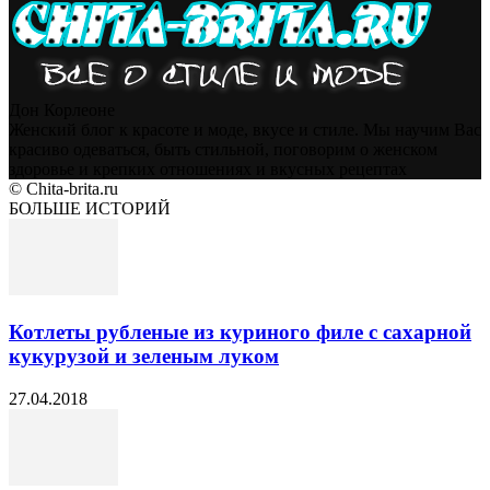
Дон Корлеоне
Женский блог к красоте и моде, вкусе и стиле. Мы научим Вас
красиво одеваться, быть стильной, поговорим о женском
здоровье и крепких отношениях и вкусных рецептах
© Chita-brita.ru
БОЛЬШЕ ИСТОРИЙ
Котлеты рубленые из куриного филе с сахарной
кукурузой и зеленым луком
27.04.2018