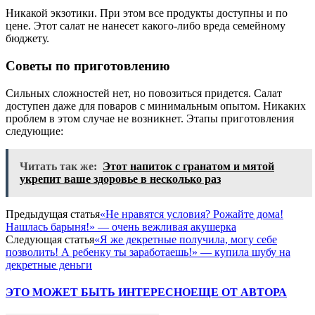
Никакой экзотики. При этом все продукты доступны и по
цене. Этот салат не нанесет какого-либо вреда семейному
бюджету.
Советы по приготовлению
Сильных сложностей нет, но повозиться придется. Салат
доступен даже для поваров с минимальным опытом. Никаких
проблем в этом случае не возникнет. Этапы приготовления
следующие:
Читать так же:
Этот напиток с гранатом и мятой
укрепит ваше здоровье в несколько раз
Предыдущая статья
«Не нравятся условия? Рожайте дома!
Нашлась барыня!» — очень вежливая акушерка
Следующая статья
«Я же декретные получила, могу себе
позволить! А ребенку ты заработаешь!» — купила шубу на
декретные деньги
ЭТО МОЖЕТ БЫТЬ ИНТЕРЕСНО
ЕЩЕ ОТ АВТОРА