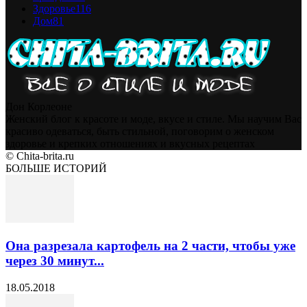
Здоровье
116
Дом
81
Дон Корлеоне
Женский блог к красоте и моде, вкусе и стиле. Мы научим Вас
красиво одеваться, быть стильной, поговорим о женском
здоровье и крепких отношениях и вкусных рецептах
© Chita-brita.ru
БОЛЬШЕ ИСТОРИЙ
Она разрезала картофель на 2 части, чтобы уже
через 30 минут...
18.05.2018