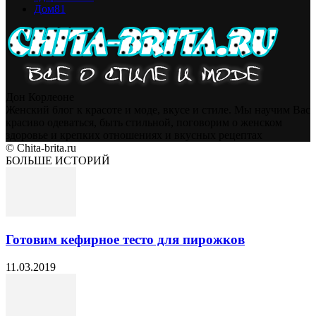
Дом
81
Дон Корлеоне
Женский блог к красоте и моде, вкусе и стиле. Мы научим Вас
красиво одеваться, быть стильной, поговорим о женском
здоровье и крепких отношениях и вкусных рецептах
© Chita-brita.ru
БОЛЬШЕ ИСТОРИЙ
Готовим кефирное тесто для пирожков
11.03.2019