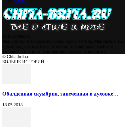
Дом
81
Дон Корлеоне
Женский блог к красоте и моде, вкусе и стиле. Мы научим Вас
красиво одеваться, быть стильной, поговорим о женском
здоровье и крепких отношениях и вкусных рецептах
© Chita-brita.ru
БОЛЬШЕ ИСТОРИЙ
Обалденная скумбрия, запеченная в духовке…
18.05.2018