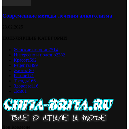
Современные методы лечения алкоголизма
23.02.2025
ПОПУЛЯРНЫЕ КАТЕГОРИИ
Женские истории
7514
Интересно и полезно
2382
Красота
592
Рецепты
499
Жизнь
180
Разное
171
Тренды
166
Здоровье
116
Дом
81
Дон Корлеоне