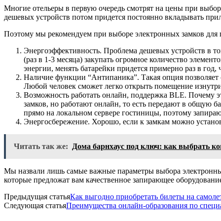
Многие отельеры в первую очередь смотрят на цены при выборе
дешевых устройств потом придется постоянно вкладывать при
Поэтому мы рекомендуем при выборе электронных замков для г
Энергоэффективность. Проблема дешевых устройств в том
(раз в 1-3 месяца) закупать огромное количество элемен
энергии, менять батарейки придется примерно раз в год, 
Наличие функции “Антипаника”. Такая опция позволяет с
Любой человек сможет легко открыть помещение изнутри 
Возможность работать онлайн, поддержка BLE. Почему 
замков, но работают онлайн, то есть передают в общую
прямо на локальном сервере гостиницы, поэтому запираю
Энергосбережение. Хорошо, если к замкам можно устано
Читать так же:
Дома барнхаус под ключ: как выбрать к
Мы назвали лишь самые важные параметры выбора электронных
которые предложат вам качественное запирающее оборудовани
Предыдущая статья
Как выгодно приобретать билеты на самоле
Следующая статья
Преимущества онлайн-образования по специа