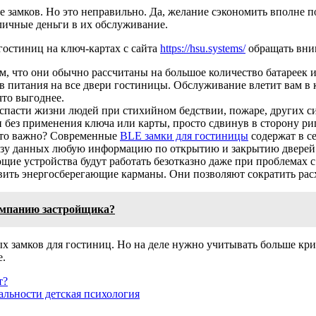
 замков. Но это неправильно. Да, желание сэкономить вполне по
личные деньги в их обслуживание.
остиниц на ключ-картах с сайта
https://hsu.systems/
обращать вним
, что они обычно рассчитаны на большое количество батареек и 
тов питания на все двери гостиницы. Обслуживание влетит вам в
что выгоднее.
пасти жизни людей при стихийном бедствии, пожаре, других си
без применения ключа или карты, просто сдвинув в сторону риг
это важно? Современные
BLE замки для гостиницы
содержат в с
 базу данных любую информацию по открытию и закрытию двере
щие устройства будут работать безотказно даже при проблемах 
вить энергосберегающие карманы. Они позволяют сократить рас
омпанию застройщика?
 замков для гостиниц. Но на деле нужно учитывать больше кр
е.
т?
льности детская психология