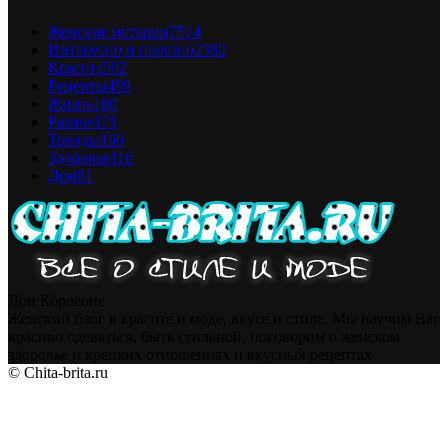
Женские истории
7514
Интересно и полезно
2382
Красота
592
Рецепты
499
Жизнь
180
Разное
171
Тренды
166
Здоровье
116
Дом
81
Дон Корлеоне
Женский блог к красоте и моде, вкусе и стиле. Мы научим Вас
красиво одеваться, быть стильной, поговорим о женском
здоровье и крепких отношениях и вкусных рецептах
© Chita-brita.ru