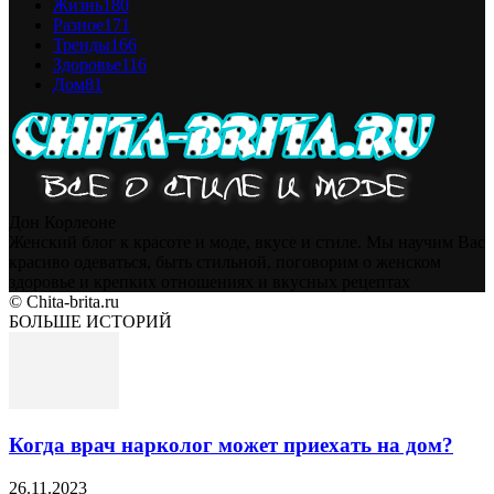
Жизнь
180
Разное
171
Тренды
166
Здоровье
116
Дом
81
Дон Корлеоне
Женский блог к красоте и моде, вкусе и стиле. Мы научим Вас
красиво одеваться, быть стильной, поговорим о женском
здоровье и крепких отношениях и вкусных рецептах
© Chita-brita.ru
БОЛЬШЕ ИСТОРИЙ
Когда врач нарколог может приехать на дом?
26.11.2023