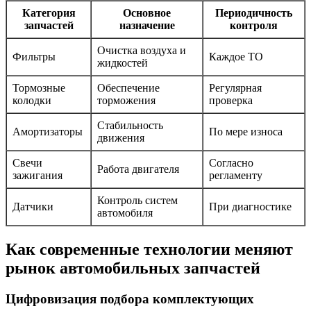
Категория
Основное
Периодичность
запчастей
назначение
контроля
Очистка воздуха и
Фильтры
Каждое ТО
жидкостей
Тормозные
Обеспечение
Регулярная
колодки
торможения
проверка
Стабильность
Амортизаторы
По мере износа
движения
Свечи
Согласно
Работа двигателя
зажигания
регламенту
Контроль систем
Датчики
При диагностике
автомобиля
Как современные технологии меняют
рынок автомобильных запчастей
Цифровизация подбора комплектующих