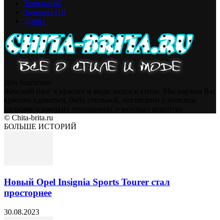
Тренды
166
Здоровье
116
Дом
81
Дон Корлеоне
Женский блог к красоте и моде, вкусе и стиле. Мы научим Вас
красиво одеваться, быть стильной, поговорим о женском
здоровье и крепких отношениях и вкусных рецептах
© Chita-brita.ru
БОЛЬШЕ ИСТОРИЙ
Новый Opel Insignia Sports Tourer стал
просторнее
30.08.2023