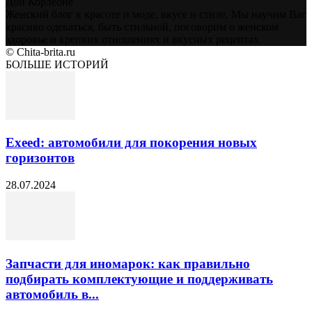
Дон Корлеоне
Женский блог к красоте и моде, вкусе и стиле. Мы научим Вас
красиво одеваться, быть стильной, поговорим о женском
здоровье и крепких отношениях и вкусных рецептах
© Chita-brita.ru
БОЛЬШЕ ИСТОРИЙ
Exeed: автомобили для покорения новых
горизонтов
28.07.2024
Запчасти для иномарок: как правильно
подбирать комплектующие и поддерживать
автомобиль в...