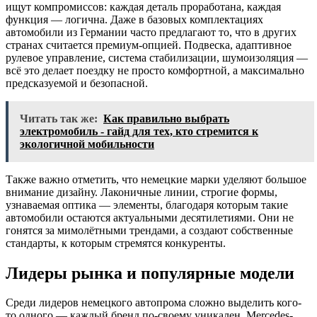
ищут компромиссов: каждая деталь проработана, каждая
функция — логична. Даже в базовых комплектациях
автомобили из Германии часто предлагают то, что в других
странах считается премиум-опцией. Подвеска, адаптивное
рулевое управление, система стабилизации, шумоизоляция —
всё это делает поездку не просто комфортной, а максимально
предсказуемой и безопасной.
Читать так же:
Как правильно выбрать
электромобиль - гайд для тех, кто стремится к
экологичной мобильности
Также важно отметить, что немецкие марки уделяют большое
внимание дизайну. Лаконичные линии, строгие формы,
узнаваемая оптика — элементы, благодаря которым такие
автомобили остаются актуальными десятилетиями. Они не
гонятся за мимолётными трендами, а создают собственные
стандарты, к которым стремятся конкуренты.
Лидеры рынка и популярные модели
Среди лидеров немецкого автопрома сложно выделить кого-
то одного — каждый бренд по-своему уникален. Mercedes-