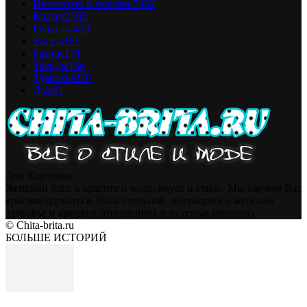
Интересно и полезно
2382
Красота
592
Рецепты
499
Жизнь
180
Разное
171
Тренды
166
Здоровье
116
Дом
81
Дон Корлеоне
Женский блог к красоте и моде, вкусе и стиле. Мы научим Вас
красиво одеваться, быть стильной, поговорим о женском
здоровье и крепких отношениях и вкусных рецептах
© Chita-brita.ru
БОЛЬШЕ ИСТОРИЙ