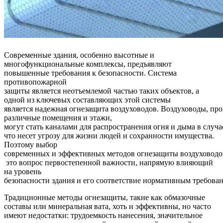
Современные
здания
,
особенно
высотные и
многофункциональные комплексы, предъявляют
повышенные
требования
к
безопасности
. Система
противопожарной
защиты
является
неотъемлемой
частью
таких объектов, а
одной из ключевых составляющих этой системы
является
надежная
огнезащита
воздуховодов
.
Воздуховоды
,
про
различные помещения и этажи,
могут
стать
каналами
для
распространения
огня
и
дыма
в
случа
что несет
угрозу
для
жизни
людей
и
сохранности
имущества
.
Поэтому выбор
современных
и
эффективных
методов
огнезащиты
воздуховодо
это
вопрос первостепенной важности, напрямую влияющий
на уровень
безопасности
здания
и
его
соответствие
нормативным
требова
Традиционные методы огнезащиты, такие как обмазочные
составы или минеральная вата, хоть и эффективны, но часто
имеют недостатки: трудоемкость нанесения, значительное