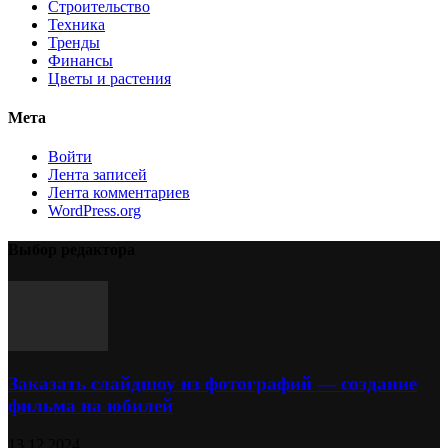
Строительство
Техника
Тренды
Финансы
Цветы и растения
Мета
Войти
Лента записей
Лента комментариев
WordPress.org
Выбор редактора
Заказать слайдшоу из фотографий — создание
фильма на юбилей
13.12.2024