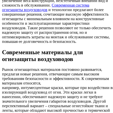
увеличение веса конструкций, неэстетичный внешний вид и
сложность в обслуживании.
Современная система
огнезащиты воздуховодов
и технологии предлагают более
совершенные решения, сочетающие высокую эффективность
огнезащиты с минимальным влиянием на конструктивные
особенности и эксплуатационные характеристики
воздуховодов. Такие решения позволяют не только обеспечить
надежную защиту от распространения огня, но и
оптимизировать затраты на монтаж и обслуживание системы,
повышая ее долговечность и безопасность.
Современные материалы для
огнезащиты воздуховодов
Рынок огнезащитных материалов постоянно развивается,
предлагая новые решения, отвечающие самым высоким
требованиям безопасности и эффективности. К современным
материалам относятся,
например,
интумесцентные
краски
,
которые
при
воздействии
в
изолирующий
воздуховод
от
огня
. Эти краски легки в
нанесении, обеспечивают надежную защиту и не требуют
значительного увеличения габаритов воздуховодов. Другой
перспективный вариант – специальные огнестойкие ткани и
ленты, которые обладают высокой прочностью и термической