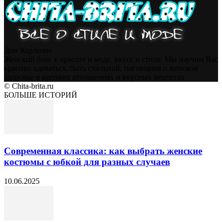
Дон Корлеоне
Женский блог к красоте и моде, вкусе и стиле. Мы научим Вас
красиво одеваться, быть стильной, поговорим о женском
здоровье и крепких отношениях и вкусных рецептах
© Chita-brita.ru
БОЛЬШЕ ИСТОРИЙ
Современная классика: как выбрать женские
костюмы с юбкой для разных случаев
10.06.2025