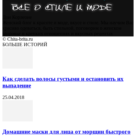
Дон Корлеоне
Женский блог к красоте и моде, вкусе и стиле. Мы научим Вас
красиво одеваться, быть стильной, поговорим о женском
здоровье и крепких отношениях и вкусных рецептах
© Chita-brita.ru
БОЛЬШЕ ИСТОРИЙ
Как сделать волосы густыми и остановить их
выпадение
25.04.2018
Домашние маски для лица от морщин быстрого