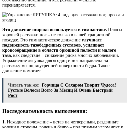
перенапрягается.
Это движение широко используется в гимнастике.
Плюсы
хорошей растяжки ног – не только в вашей грациозной
походке. Это гимнастическое движение
улучшает
подвижность тазобедренных суставов, усиливает
кровообращение в области брюшной полости и малого
таза
, как следствие – снижение риска многих заболеваний.
Упражнение лягушка для ягодиц и ног направлена на
растяжку мышц внутренней поверхности бедра. Такое
движение помогает .
Читать так же:
Горчица С Сахаром Творит Чудеса!
Густые Волосы Всего За Месяц И Очень Быстрый
Рост
Последовательность выполнения:
1.
Исходное положение – встав на четвереньки, раздвиньте
колени в стороны, голень и бедро – под прямым углом друг к