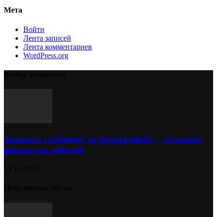
Мета
Войти
Лента записей
Лента комментариев
WordPress.org
Выбор редактора
Заказать слайдшоу из фотографий — создание
фильма на юбилей
13.12.2024
Популярные посты