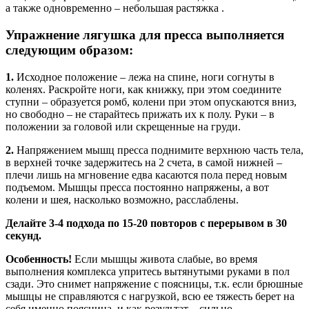
а также одновременно – небольшая растяжка .
Упражнение лягушка для пресса выполняется
следующим образом:
1.
Исходное положение – лежа на спине, ноги согнуты в
коленях. Раскройте ноги, как книжку, при этом соедините
ступни – образуется ромб, колени при этом опускаются вниз,
но свободно – не старайтесь прижать их к полу. Руки – в
положении за головой или скрещенные на груди.
2.
Напряжением мышц пресса поднимите верхнюю часть тела,
в верхней точке задержитесь на 2 счета, в самой нижней –
плечи лишь на мгновение едва касаются пола перед новым
подъемом. Мышцы пресса постоянно напряжены, а вот
колени и шея, насколько возможно, расслаблены.
Делайте 3-4 подхода по 15-20 повторов с перерывом в 30
секунд.
Особенность!
Если мышцы живота слабые, во время
выполнения комплекса упритесь вытянутыми руками в пол
сзади. Это снимет напряжение с поясницы, т.к. если брюшные
мышцы не справляются с нагрузкой, всю ее тяжесть берет на
себя именно поясница, и как результат – сильно