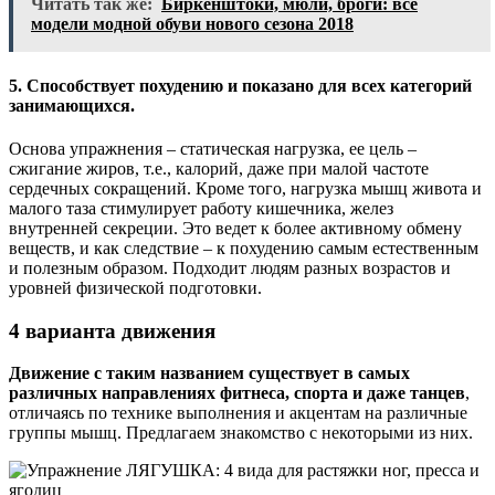
Читать так же:
Биркенштоки, мюли, броги: все
модели модной обуви нового сезона 2018
5. Способствует похудению и показано для всех категорий
занимающихся
.
Основа упражнения – статическая нагрузка, ее цель –
сжигание жиров, т.е., калорий, даже при малой частоте
сердечных сокращений. Кроме того, нагрузка мышц живота и
малого таза стимулирует работу кишечника, желез
внутренней секреции. Это ведет к более активному обмену
веществ, и как следствие – к похудению самым естественным
и полезным образом. Подходит людям разных возрастов и
уровней физической подготовки.
4 варианта движения
Движение с таким названием существует в самых
различных направлениях фитнеса, спорта и даже танцев
,
отличаясь по технике выполнения и акцентам на различные
группы мышц. Предлагаем знакомство с некоторыми из них.