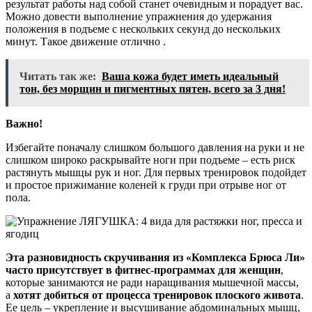
результат работы над собой станет очевидным и порадует вас.
Можно довести выполнение упражнения до удержания
положения в подъеме с нескольких секунд до нескольких
минут. Такое движение отлично .
Читать так же:
Ваша кожа будет иметь идеальный
тон, без морщин и пигментных пятен, всего за 3 дня!
Важно!
Избегайте поначалу слишком большого давления на руки и не
слишком широко раскрывайте ноги при подъеме – есть риск
растянуть мышцы рук и ног. Для первых тренировок подойдет
и простое прижимание коленей к груди при отрыве ног от
пола.
Эта разновидность скручивания из «Комплекса Брюса Ли»
часто присутствует в фитнес-программах для женщин
,
которые занимаются не ради наращивания мышечной массы,
а
хотят добиться от процесса тренировок плоского живота
.
Ее цель – укрепление и высушивание абдоминальных мышц,