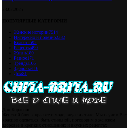
23.02.2025
ПОПУЛЯРНЫЕ КАТЕГОРИИ
Женские истории
7514
Интересно и полезно
2382
Красота
592
Рецепты
499
Жизнь
180
Разное
171
Тренды
166
Здоровье
116
Дом
81
Дон Корлеоне
Женский блог к красоте и моде, вкусе и стиле. Мы научим Вас
красиво одеваться, быть стильной, поговорим о женском
здоровье и крепких отношениях и вкусных рецептах