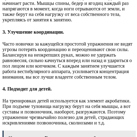
начинает расти. Мышцы спины, бедер и ягодиц каждый раз
напрягаются в момент, когда ноги отрываются от земли, и
также берут на себя нагрузку от веса собственного тела,
укрепляясь от занятия к занятию.
3. Улучшение координации
.
Часто новички за кажущейся простотой упражнения не видят
угрозы потерять координацию и переоценивают свои силы.
Балансируя на неокрепших руках, можно не удержать
равновесия, сильно качнуться вперед или назад и удариться о
пол лицом или копчиком. С каждым занятием улучшается
работа вестибулярного аппарата, усиливается концентрация
внимания, вы все лучше владеете собственным телом.
4. Подходит для детей
.
На тренировках детей используется как элемент акробатики.
При подъеме туловища нагрузку берут на себя мышцы, а вот
суставы и позвоночник, наоборот, разгружаются. Поэтому
упражнение чрезвычайно полезно для детей, страдающих
искривлениями позвоночника, сколиозами и т.д.