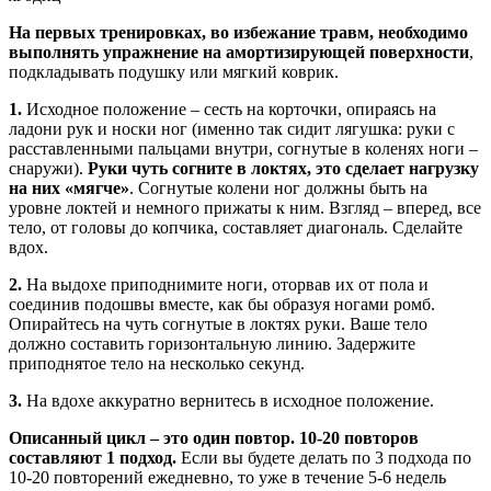
На первых тренировках, во избежание травм, необходимо
выполнять упражнение на амортизирующей поверхности
,
подкладывать подушку или мягкий коврик.
1.
Исходное положение – сесть на корточки, опираясь на
ладони рук и носки ног (именно так сидит лягушка: руки с
расставленными пальцами внутри, согнутые в коленях ноги –
снаружи).
Руки чуть согните в локтях, это сделает нагрузку
на них «мягче»
. Согнутые колени ног должны быть на
уровне локтей и немного прижаты к ним. Взгляд – вперед, все
тело, от головы до копчика, составляет диагональ. Сделайте
вдох.
2.
На выдохе приподнимите ноги, оторвав их от пола и
соединив подошвы вместе, как бы образуя ногами ромб.
Опирайтесь на чуть согнутые в локтях руки. Ваше тело
должно составить горизонтальную линию. Задержите
приподнятое тело на несколько секунд.
3.
На вдохе аккуратно вернитесь в исходное положение.
Описанный цикл – это один повтор. 10-20 повторов
составляют 1 подход.
Если вы будете делать по 3 подхода по
10-20 повторений ежедневно, то уже в течение 5-6 недель