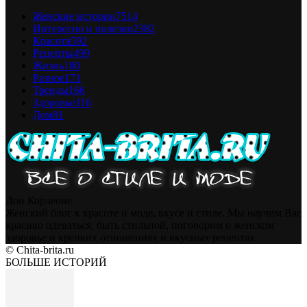
Женские истории
7514
Интересно и полезно
2382
Красота
592
Рецепты
499
Жизнь
180
Разное
171
Тренды
166
Здоровье
116
Дом
81
Дон Корлеоне
Женский блог к красоте и моде, вкусе и стиле. Мы научим Вас
красиво одеваться, быть стильной, поговорим о женском
здоровье и крепких отношениях и вкусных рецептах
© Chita-brita.ru
БОЛЬШЕ ИСТОРИЙ