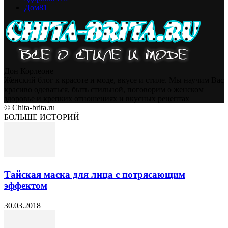
Дом
81
Дон Корлеоне
Женский блог к красоте и моде, вкусе и стиле. Мы научим Вас
красиво одеваться, быть стильной, поговорим о женском
здоровье и крепких отношениях и вкусных рецептах
© Chita-brita.ru
БОЛЬШЕ ИСТОРИЙ
Тайская маска для лица с потрясающим
эффектом
30.03.2018