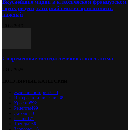
Вкуснейшие мидии в классическом французском
соусе: рецепт, который сможет приготовить
каждый
20.08.2019
Современные методы лечения алкоголизма
23.02.2025
ПОПУЛЯРНЫЕ КАТЕГОРИИ
Женские истории
7514
Интересно и полезно
2382
Красота
592
Рецепты
499
Жизнь
180
Разное
171
Тренды
166
Здоровье
116