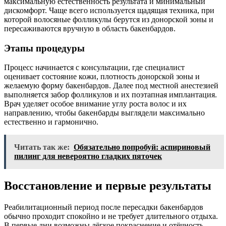
максимальную естественность результата и минимальный
дискомфорт. Чаще всего используется щадящая техника, при
которой волосяные фолликулы берутся из донорской зоны и
пересаживаются вручную в область бакенбардов.
Этапы процедуры
Процесс начинается с консультации, где специалист
оценивает состояние кожи, плотность донорской зоны и
желаемую форму бакенбардов. Далее под местной анестезией
выполняется забор фолликулов и их поэтапная имплантация.
Врач уделяет особое внимание углу роста волос и их
направлению, чтобы бакенбарды выглядели максимально
естественно и гармонично.
Читать так же:
Обязательно попробуй: аспириновый
пилинг для невероятно гладких пяточек
Восстановление и первые результаты
Реабилитационный период после пересадки бакенбардов
обычно проходит спокойно и не требует длительного отдыха.
В первые дни возможны лёгкое покраснение и отёчность,