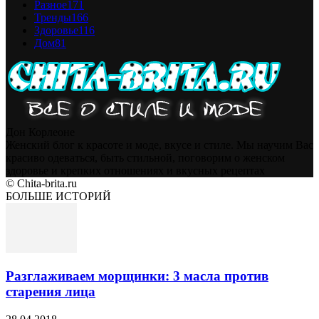
Разное
171
Тренды
166
Здоровье
116
Дом
81
Дон Корлеоне
Женский блог к красоте и моде, вкусе и стиле. Мы научим Вас
красиво одеваться, быть стильной, поговорим о женском
здоровье и крепких отношениях и вкусных рецептах
© Chita-brita.ru
БОЛЬШЕ ИСТОРИЙ
Разглаживаем морщинки: 3 масла против
старения лица