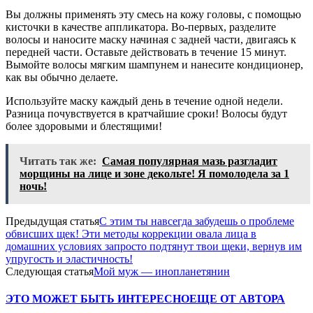
Вы должны применять эту смесь на кожу головы, с помощью
кисточки в качестве аппликатора. Во-первых, разделите
волосы и наносите маску начиная с задней части, двигаясь к
передней части. Оставьте действовать в течение 15 минут.
Вымойте волосы мягким шампунем и нанесите кондиционер,
как вы обычно делаете.
Используйте маску каждый день в течение одной недели.
Разница почувствуется в кратчайшие сроки! Волосы будут
более здоровыми и блестящими!
Читать так же:
Самая популярная мазь разгладит
морщины на лице и зоне декольте! Я помолодела за 1
ночь!
Предыдущая статья
С этим ты навсегда забудешь о проблеме
обвисших щек! Эти методы коррекции овала лица в
домашних условиях запросто подтянут твои щеки, вернув им
упругость и эластичность!
Следующая статья
Мой муж — инопланетянин
ЭТО МОЖЕТ БЫТЬ ИНТЕРЕСНО
ЕЩЕ ОТ АВТОРА