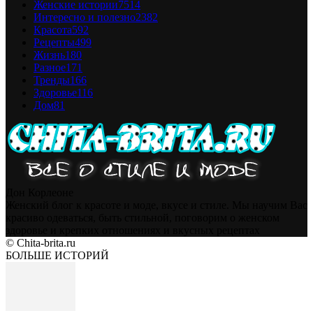
Женские истории
7514
Интересно и полезно
2382
Красота
592
Рецепты
499
Жизнь
180
Разное
171
Тренды
166
Здоровье
116
Дом
81
Дон Корлеоне
Женский блог к красоте и моде, вкусе и стиле. Мы научим Вас
красиво одеваться, быть стильной, поговорим о женском
здоровье и крепких отношениях и вкусных рецептах
© Chita-brita.ru
БОЛЬШЕ ИСТОРИЙ