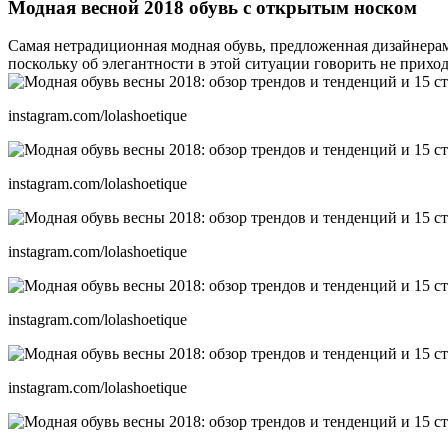
Модная весной 2018 обувь с открытым носком
Самая нетрадиционная модная обувь, предложенная дизайнерам
поскольку об элегантности в этой ситуации говорить не приход
instagram.com/lolashoetique
instagram.com/lolashoetique
instagram.com/lolashoetique
instagram.com/lolashoetique
instagram.com/lolashoetique