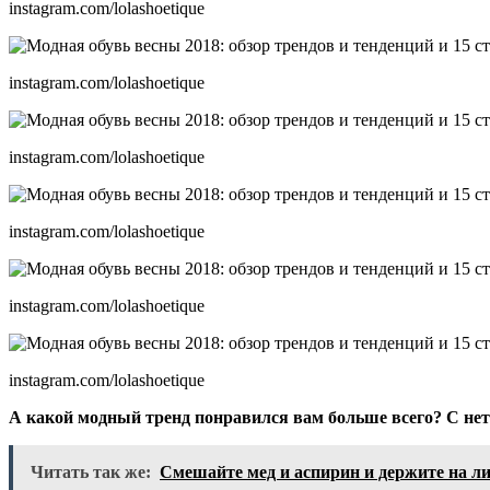
instagram.com/lolashoetique
instagram.com/lolashoetique
instagram.com/lolashoetique
instagram.com/lolashoetique
instagram.com/lolashoetique
instagram.com/lolashoetique
А какой модный тренд понравился вам больше всего?
С не
Читать так же:
Смешайте мед и аспирин и держите на лиц