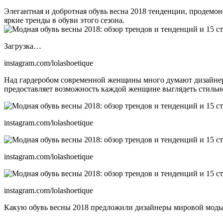
Элегантная и добротная обувь весна 2018 тенденции, продемо
яркие тренды в обуви этого сезона.
Загрузка…
instagram.com/lolashoetique
Над гардеробом современной женщины много думают дизайнер
предоставляет возможность каждой женщине выглядеть стильн
instagram.com/lolashoetique
instagram.com/lolashoetique
instagram.com/lolashoetique
Какую обувь весны 2018 предложили дизайнеры мировой моды