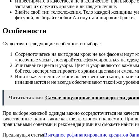
Инвестируйте в качество, а не в количество: при выборе
заставят их служить дольше и выглядеть лучше.
Знайте свой тип телосложения. Тело каждой женщины уни
фигурой, выбирайте юбки А-силуэта и широкие брюки.
Особенности
Существуют следующие особенности выбора:
Сосредоточьтесь на выгодном крое: не все фасоны идут к
«песочные часы», постарайтесь сфокусироваться на одежд
Учитывайте цвета и узоры. Цвет и узор являются важным
бойтесь экспериментировать с яркими цветами и смелым
Ищите качественные ткани: качественные ткани, такие ка
изнашиваются и не всегда обеспечивают такой же уровен
Читать так же:
Самые популярные производители джин
При выборе женской одежды важно сосредоточиться на качестве
качественные ткани, такие как шелк, хлопок и кашемир. При в
правильными советами и рекомендациями вы сможете найти ид
Предыдущая статья
Выгодное рефинансирование кредитов бан