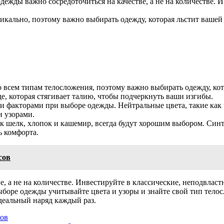
 одежды важно сосредоточиться на качестве, а не на количестве
кально, поэтому важно выбирать одежду, которая льстит вашей
о всем типам телосложения, поэтому важно выбирать одежду, ко
е, которая стягивает талию, чтобы подчеркнуть ваши изгибы.
и факторами при выборе одежды. Нейтральные цвета, такие как ч
и узорами.
к шелк, хлопок и кашемир, всегда будут хорошим выбором. Синт
ь комфорта.
сов
, а не на количестве. Инвестируйте в классические, неподвлас
ыборе одежды учитывайте цвета и узоры и знайте свой тип тело
еальный наряд каждый раз.
ков