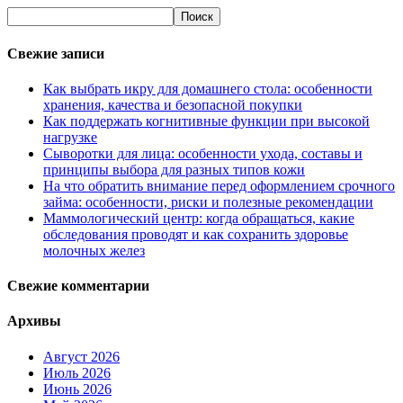
Свежие записи
Как выбрать икру для домашнего стола: особенности
хранения, качества и безопасной покупки
Как поддержать когнитивные функции при высокой
нагрузке
Сыворотки для лица: особенности ухода, составы и
принципы выбора для разных типов кожи
На что обратить внимание перед оформлением срочного
займа: особенности, риски и полезные рекомендации
Маммологический центр: когда обращаться, какие
обследования проводят и как сохранить здоровье
молочных желез
Свежие комментарии
Архивы
Август 2026
Июль 2026
Июнь 2026