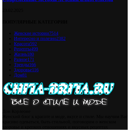
23.02.2025
ПОПУЛЯРНЫЕ КАТЕГОРИИ
Женские истории
7514
Интересно и полезно
2382
Красота
592
Рецепты
499
Жизнь
180
Разное
171
Тренды
166
Здоровье
116
Дом
81
Дон Корлеоне
Женский блог к красоте и моде, вкусе и стиле. Мы научим Вас
красиво одеваться, быть стильной, поговорим о женском
здоровье и крепких отношениях и вкусных рецептах