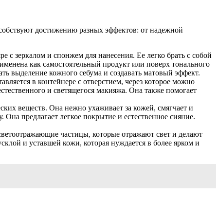
особствуют достижению разных эффектов: от надежной
 с зеркалом и спонжем для нанесения. Ее легко брать с собой
рименена как самостоятельный продукт или поверх тонального
ать выделение кожного себума и создавать матовый эффект.
авляется в контейнере с отверстием, через которое можно
естественного и светящегося макияжа. Она также помогает
ких веществ. Она нежно ухаживает за кожей, смягчает и
. Она предлагает легкое покрытие и естественное сияние.
 светоотражающие частицы, которые отражают свет и делают
усклой и уставшей кожи, которая нуждается в более ярком и