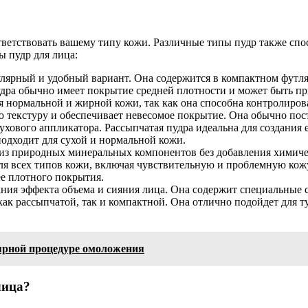
тветствовать вашему типу кожи. Различные типы пудр также сп
 пудр для лица:
лярный и удобный вариант. Она содержится в компактном футляре
удра обычно имеет покрытие средней плотности и может быть п
я нормальной и жирной кожи, так как она способна контролиров
ю текстуру и обеспечивает невесомое покрытие. Она обычно пост
хового аппликатора. Рассыпчатая пудра идеальна для создания 
подходит для сухой и нормальной кожи.
из природных минеральных компонентов без добавления химичес
ля всех типов кожи, включая чувствительную и проблемную кожу
ее плотного покрытия.
ания эффекта объема и сияния лица. Она содержит специальные
как рассыпчатой, так и компактной. Она отлично подойдет для т
лярной процедуре омоложения
лица?