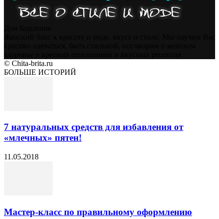
Дон Корлеоне
Женский блог к красоте и моде, вкусе и стиле. Мы научим Вас
красиво одеваться, быть стильной, поговорим о женском
здоровье и крепких отношениях и вкусных рецептах
© Chita-brita.ru
БОЛЬШЕ ИСТОРИЙ
7 натуральных средств для избавления от
«млечных» пятен!
11.05.2018
Мастер-класс по правильному оформлению