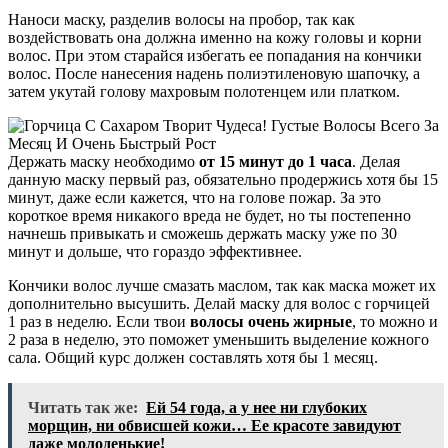
Наноси маску, разделив волосы на пробор, так как
воздействовать она должна именно на кожу головы и корни
волос. При этом старайся избегать ее попадания на кончики
волос. После нанесения надень полиэтиленовую шапочку, а
затем укутай голову махровым полотенцем или платком.
Держать маску необходимо
от 15 минут до 1 часа
. Делая
данную маску первый раз, обязательно продержись хотя бы 15
минут, даже если кажется, что на голове пожар. За это
короткое время никакого вреда не будет, но ты постепенно
начнешь привыкать и сможешь держать маску уже по 30
минут и дольше, что гораздо эффективнее.
Кончики волос лучше смазать маслом, так как маска может их
дополнительно высушить. Делай маску для волос с горчицей
1 раз в неделю. Если твои
волосы очень жирные
, то можно и
2 раза в неделю, это поможет уменьшить выделение кожного
сала. Общий курс должен составлять хотя бы 1 месяц.
Читать так же:
Ей 54 года, а у нее ни глубоких
морщин, ни обвисшей кожи… Ее красоте завидуют
даже молоденькие!