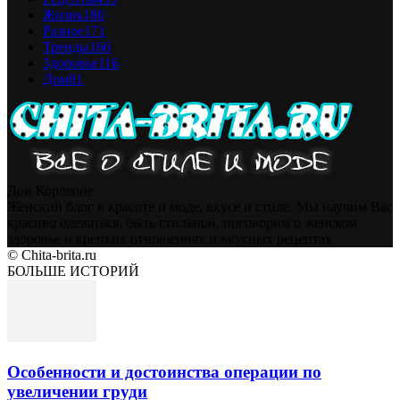
Жизнь
180
Разное
171
Тренды
166
Здоровье
116
Дом
81
Дон Корлеоне
Женский блог к красоте и моде, вкусе и стиле. Мы научим Вас
красиво одеваться, быть стильной, поговорим о женском
здоровье и крепких отношениях и вкусных рецептах
© Chita-brita.ru
БОЛЬШЕ ИСТОРИЙ
Особенности и достоинства операции по
увеличении груди