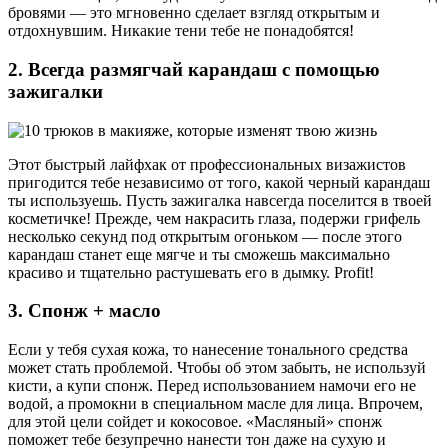
бровями — это мгновенно сделает взгляд открытым и
отдохнувшим. Никакие тени тебе не понадобятся!
2. Всегда размягчай карандаш с помощью
зажигалки
Этот быстрый лайфхак от профессиональных визажистов
пригодится тебе независимо от того, какой черный карандаш
ты используешь. Пусть зажигалка навсегда поселится в твоей
косметичке! Прежде, чем накрасить глаза, подержи грифель
несколько секунд под открытым огоньком — после этого
карандаш станет еще мягче и ты сможешь максимально
красиво и тщательно растушевать его в дымку. Profit!
3. Спонж + масло
Если у тебя сухая кожа, то нанесение тонального средства
может стать проблемой. Чтобы об этом забыть, не используй
кисти, а купи спонж. Перед использованием намочи его не
водой, а промокни в специальном масле для лица. Впрочем,
для этой цели сойдет и кокосовое. «Масляный» спонж
поможет тебе безупречно нанести тон даже на сухую и