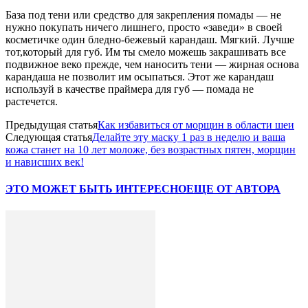
База под тени или средство для закрепления помады — не
нужно покупать ничего лишнего, просто «заведи» в своей
косметичке один бледно-бежевый карандаш. Мягкий. Лучше
тот,который для губ. Им ты смело можешь закрашивать все
подвижное веко прежде, чем наносить тени — жирная основа
карандаша не позволит им осыпаться. Этот же карандаш
используй в качестве праймера для губ — помада не
растечется.
Предыдущая статья
Как избавиться от морщин в области шеи
Следующая статья
Делайте эту маску 1 раз в неделю и ваша
кожа станет на 10 лет моложе, без возрастных пятен, морщин
и нависших век!
ЭТО МОЖЕТ БЫТЬ ИНТЕРЕСНО
ЕЩЕ ОТ АВТОРА