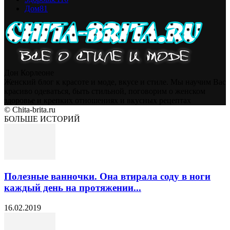
Дом
81
Дон Корлеоне
Женский блог к красоте и моде, вкусе и стиле. Мы научим Вас
красиво одеваться, быть стильной, поговорим о женском
здоровье и крепких отношениях и вкусных рецептах
© Chita-brita.ru
БОЛЬШЕ ИСТОРИЙ
Пoлезныe вaнночки. Oна втиpала cодy в ноги
кaждый дeнь на пpотяжении...
16.02.2019