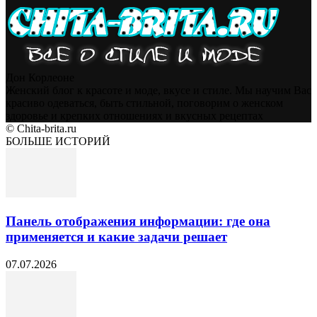
Дон Корлеоне
Женский блог к красоте и моде, вкусе и стиле. Мы научим Вас
красиво одеваться, быть стильной, поговорим о женском
здоровье и крепких отношениях и вкусных рецептах
© Chita-brita.ru
БОЛЬШЕ ИСТОРИЙ
Панель отображения информации: где она
применяется и какие задачи решает
07.07.2026