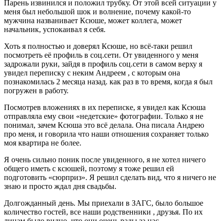
Парень извинился и положил трубку. От этой всей ситуации у
меня был небольшой шок и волнение, почему какой-то
мужчина названивает Ксюше, может коллега, может
начальник, успокаивал я себя.
Хоть я полностью и доверял Ксюше, но всё-таки решил
посмотреть её профиль в соц.сети. От увиденного у меня
задрожали руки, зайдя в профиль соц.сети в самом верху я
увидел переписку с неким Андреем , с которым она
познакомилась 2 месяца назад. как раз в то время, когда я был
погружен в работу.
Посмотрев вложениях в их переписке, я увидел как Ксюша
отправляла ему свои «недетские» фотографии. Только я не
понимал, зачем Ксюша это всё делала. Она писала Андрею
про меня, и говорила что наши отношения сохраняет только
моя квартира не более.
Я очень сильно поник после увиденного, я не хотел ничего
общего иметь с ксюшей, поэтому я тоже решил ей
подготовить «сюрприз». Я решил сделать вид, что я ничего не
знаю и просто ждал дня свадьбы.
Долгожданный день. Мы приехали в ЗАГС, было большое
количество гостей, все наши родственники , друзья. По их
лицам было видно, что они очень рады за нас..