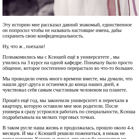
Эту историю мне рассказал давний знакомый, единственное
он попросил чтобы не называть настоящие имена, дабы
сохранить свою конфиденциальность.
Ну, что ж , поехали!
Познакомились мы с Ксюшей ещё в университете , мы
учились на 3 курсе на одной кафедре. Поначалу было просто
общение, которое постепенно перерастало во что-то большее.
Мы проводили очень много времени вместе, мы думали, что
нашли друг-друга и останемся до конца наших дней, я
чувствовал себя самым счастливым человеком на планете.
Прошёл ещё год, мы закончили университет и переехали в
квартиру, которую оставили мне мои родители. После
универа я сразу устроился работать по специальности, Ксюша
подрабатывала на мелких торговых точках.
В таком русле наша жизнь и продолжалась, прошло около 4-х
месяцев. И мы с Ксюшей решили пожениться, я никак не
хотел потерять Ксюшу, и думал, что свадьба окончательно