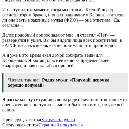
И наступил тот момент, когда мы стоим с Ксений перед
регистратором браков, и она спрашивают у Ксюши , согласна
ли она взять в законные мужья (ФИО) — она ответила «Да,
согласна».
Далее подобный вопрос задают мне , я ответил «Нет» —
развернулся и ушёл. Вы бы видели лица всех посетителей, в
ЗАГСЕ началась возня, все не понимали, что происходят.
А я уже в это время ехал домой собирать вещи для
Ксюшеньки. Я вытащил всё её вещи за пределы своей
квартиры, и навсегда забыл про неё.
Читать так же:
Родня мужа: «Подумай, девочка,
хорошо подумай»
Я рассказал эту ситуацию своим родителям, они ответили, что
очень жестко я поступил — может быть это и так, но уже всё
равно.
Предыдущая статья
Хитрая старушка
Следующая статья
Странный покупатель