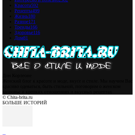
Красота
592
Рецепты
499
Жизнь
180
Разное
171
Тренды
166
Здоровье
116
Дом
81
Дон Корлеоне
Женский блог к красоте и моде, вкусе и стиле. Мы научим Вас
красиво одеваться, быть стильной, поговорим о женском
здоровье и крепких отношениях и вкусных рецептах
© Chita-brita.ru
БОЛЬШЕ ИСТОРИЙ