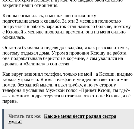
закрепит наши отношения.
Ксюша согласилась, и мы начали потихоньку
подготавливаться к свадьбе. За эти 3 месяца я полностью
погрузился в работу, заработок стал намного больше, поэтому
с Ксюшей я меньше проводил времени, она на меня сильно
обижалась.
Остаётся буквально неделя до свадьбы, я как раз взял отпуск,
поэтому отдыхал дома. Утром я проводил Ксюшу на работа,
она подрабатывала баристой в кофейне, а сам увалился на
кровать и «Залипал» в соц.сетях.
Как вдруг зазвонил телефон, только не мой , а Ксюши, видимо
забыла утром его. Я взял телефон и увидел неизвестный мне
номер, без задней мысли я взял трубку, а по ту сторону
телефона я услышал Мужской голос «Привет Ксюш, ты где?»
— я немного подрастерялся и ответил, что это не Ксюша, а её
парень.
Читать так же:
Как же меня бесит родная сестра
мужа!