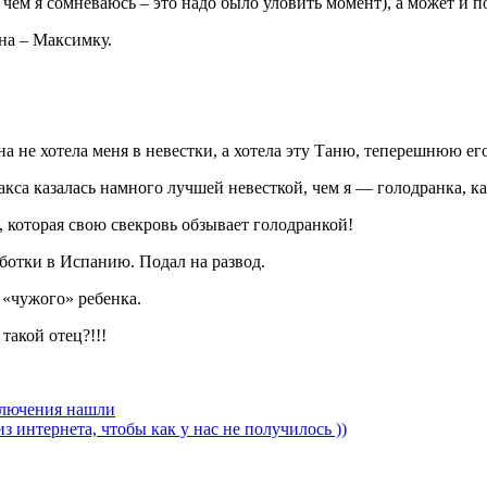
 чем я сомневаюсь – это надо было уловить момент), а может и п
ына – Максимку.
.
Она не хотела меня в невестки, а хотела эту Таню, теперешнюю ег
акса казалась намного лучшей невесткой, чем я — голодранка, ка
, которая свою свекровь обзывает голодранкой!
аботки в Испанию. Подал на развод.
 «чужого» ребенка.
 такой отец?!!!
ключения нашли
з интернета, чтобы как у нас не получилось ))