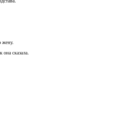
одстава.
о жену.
к она сказала.