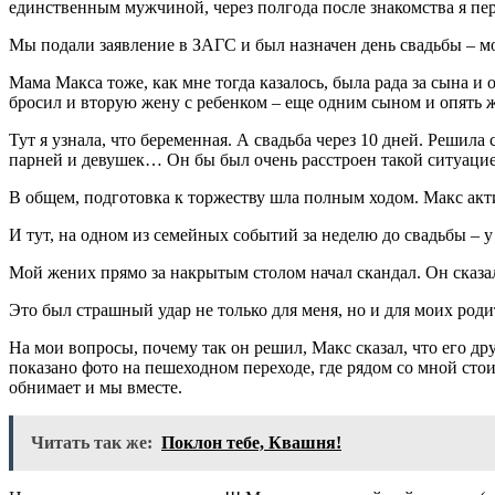
единственным мужчиной, через полгода после знакомства я пер
Мы подали заявление в ЗАГС и был назначен день свадьбы – мо
Мама Макса тоже, как мне тогда казалось, была рада за сына и
бросил и вторую жену с ребенком – еще одним сыном и опять ж
Тут я узнала, что беременная. А свадьба через 10 дней. Решил
парней и девушек… Он бы был очень расстроен такой ситуацие
В общем, подготовка к торжеству шла полным ходом. Макс акти
И тут, на одном из семейных событий за неделю до свадьбы – 
Мой жених прямо за накрытым столом начал скандал. Он сказал, 
Это был страшный удар не только для меня, но и для моих роди
На мои вопросы, почему так он решил, Макс сказал, что его дру
показано фото на пешеходном переходе, где рядом со мной стои
обнимает и мы вместе.
Читать так же:
Поклон тебе, Квашня!