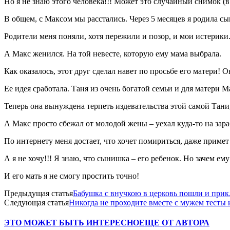
Но я не знаю этого человека!!! Может это случайный снимок (в
В общем, с Максом мы расстались. Через 5 месяцев я родила с
Родители меня поняли, хотя пережили и позор, и мои истерики
А Макс женился. На той невесте, которую ему мама выбрала.
Как оказалось, этот друг сделал навет по просьбе его матери! 
Ее идея сработала. Таня из очень богатой семьи и для матери М
Теперь она вынуждена терпеть издевательства этой самой Тани
А Макс просто сбежал от молодой жены – уехал куда-то на зар
По интернету меня достает, что хочет помириться, даже примет
А я не хочу!!! Я знаю, что сынишка – его ребенок. Но зачем ему
И его мать я не смогу простить точно!
Предыдущая статья
Бабушка с внучкою в церковь пошли и при
Следующая статья
Никогда не проходите вместе с мужем тесты и
ЭТО МОЖЕТ БЫТЬ ИНТЕРЕСНО
ЕЩЕ ОТ АВТОРА