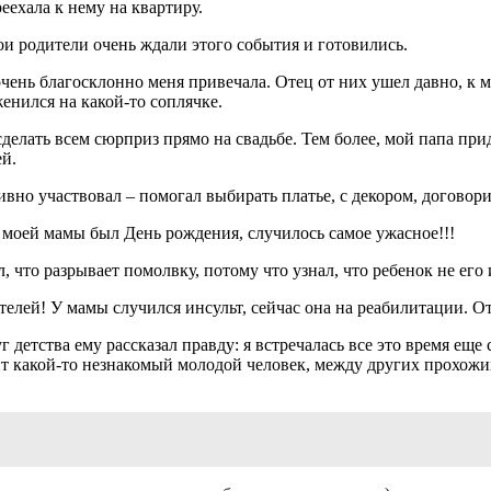
еехала к нему на квартиру.
и родители очень ждали этого события и готовились.
 очень благосклонно меня привечала. Отец от них ушел давно, к
енился на какой-то соплячке.
а сделать всем сюрприз прямо на свадьбе. Тем более, мой папа п
й.
вно участвовал – помогал выбирать платье, с декором, договори
у моей мамы был День рождения, случилось самое ужасное!!!
что разрывает помолвку, потому что узнал, что ребенок не его и
телей! У мамы случился инсульт, сейчас она на реабилитации. От
г детства ему рассказал правду: я встречалась все это время ещ
т какой-то незнакомый молодой человек, между других прохожих.