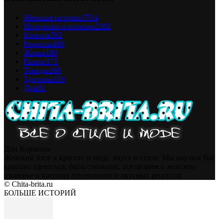
Женские истории
7514
Интересно и полезно
2382
Красота
592
Рецепты
499
Жизнь
180
Разное
171
Тренды
166
Здоровье
116
Дом
81
Дон Корлеоне
Женский блог к красоте и моде, вкусе и стиле. Мы научим Вас
красиво одеваться, быть стильной, поговорим о женском
здоровье и крепких отношениях и вкусных рецептах
© Chita-brita.ru
БОЛЬШЕ ИСТОРИЙ