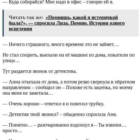
— Куда собирайся? Мне надо в офис – говорю ей я.
Читать так же:
«Помнишь, какой я истеричкой
была?», — спросила Лида. Помню. История одного
исцеления
— Ничего страшного, много времени это не займет…
Не стал спорить, выехали на её машине из дома, покатили по
улице…
Тут раздается звонок от детектива.
— Анна отъехала от дома, а потом резко свернула в обратном
направлении – сообщил он – Похоже есть зацепка, по моему
она меня не заметила…
— Очень хорошо – ответил я и повесил трубку.
— Детектив твой звонил? – обыденно спросила Аня.
— Понятно… – разочарованно вздохнул я – Ты извини…
просто…